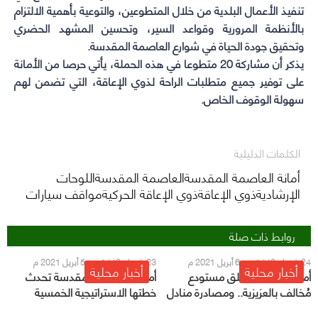
تنفيذ الأعمال البلدية من خلال المتطوعين، والتوعية بأهمية الالتزام
بالأنظمة المرورية وقواعد السير، وتحسين المشهد الحضري
وتحقيق جودة الحياة في شوارع العاصمة المقدسة.
يذكر أن مشاركة 20 متطوعا في هذه الحملة، يأتي حرصا من الأمانة
على توفير جميع متطلبات الراحة لذوي الإعاقة، التي تضمن لهم
سهولة الوقوف الخاص.
الكلمات الدليلية
أمانة العاصمة المقدسةالعاصمة المقدسةاللوحات
الإرشاديةذوي الإعاقةذوي الإعاقة الحركيةمواقف سيارات
روابط ذات صلة
24 شعبان 1442 هـ - 6 أبريل 2021 م
23 شعبان 1442 هـ - 5 أبريل 2021 م
أخبار محلية
أخبار محلية
أمانة العاصمة تغلق مستودع
أمانة العاصمة المقدسة تحدث
مُخالف بالعزيزية.. ومصادرة منادل
خطتها الاستراتيجية الخمسية
للفحم بجنوب مكة