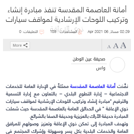
أمانة العاصمة المقدسة تنفذ مبادرة إنشاء
وتركيب اللوحات الإرشادية لمواقف سيارات
ذوي الإعاقة
02:29 مساءً, 06 Apr 2021
المشاهدات : 103
التعليقات: 0
More
Click
Click
Click
Click
to
to
to
to
صحيفة عين الوطن
share
share
share
share
واس
on
on
on
on
WhatsApp
Telegram
Facebook
Twitter
نفَّذت
أمانة العاصمة المقدسة
(Opens
(Opens
(Opens
(Opens
ممثلةً في الإدارة العامة للخدمات
in
in
in
in
الاجتماعية – إدارة التطوع البلدي – بالتعاون مع إدارة التسمية
new
new
new
new
والترقيم “مبادرة إنشاء وتركيب اللوحات الإرشادية لمواقف سيارات
ذوي الإعاقة
window)
window)
window)
window)
” في الحدائق العامة بالعاصمة المقدسة حيث شملت
المبادرة حديقة الآراك بالعزيزية وحديقة الصفا بالشرائع.
وتهدف المبادرة إلى تمكن ذوي الإعاقة وتعزيز وصولهم للمرافق
العامة
والخدمات
البلدية بكل يسر وسهولة وإشراك المجتمع في