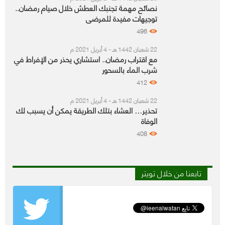
نصائح مهمة تجنبك العطش خلال صيام رمضان..
توجيهات مفيدة للمرضى
496
22 شعبان 1442 هـ - 4 أبريل 2021 م
مع اقتراب رمضان.. استشاري يحذر من الإفراط في
شرب الماء بالسحور
412
22 شعبان 1442 هـ - 4 أبريل 2021 م
تحذير… العشاء بتلك الطريقة يمكن أن يسبب لك
الوفاة
408
تابعنا من خلال تويتر