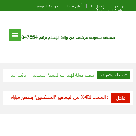
من نحن
إتصل بنا
أعلن معنا
خريطة الموقع
سياسة الخصوصية
847554
صحيفة سعودية مرخصة من وزارة الإعلام برقم
ة المكرمة يستقبل سفير دولة الإمارات العربية المتحدة
نائب أمير مكة المك
احدث الموضوعات
“الرياضة”: السماح لـ40% من الجماهير “المحصّنين” بحضور مباراة السعودية وفلسطين
عاجل