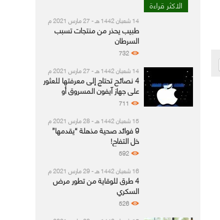
الاكثر قراءة
14 شعبان 1442 هـ - 27 مارس 2021 م
طبيب يحذر من منتجات تسبب
السرطان
732
14 شعبان 1442 هـ - 27 مارس 2021 م
4 نصائح تحتاج إلى معرفتها للعثور
على جهاز آيفون المسروق أو
المفقود
711
15 شعبان 1442 هـ - 28 مارس 2021 م
9 فوائد صحية مذهلة “يقدمها”
خل التفاح!
592
16 شعبان 1442 هـ - 29 مارس 2021 م
4 طرق للوقاية من تطور مرض
السكري
526