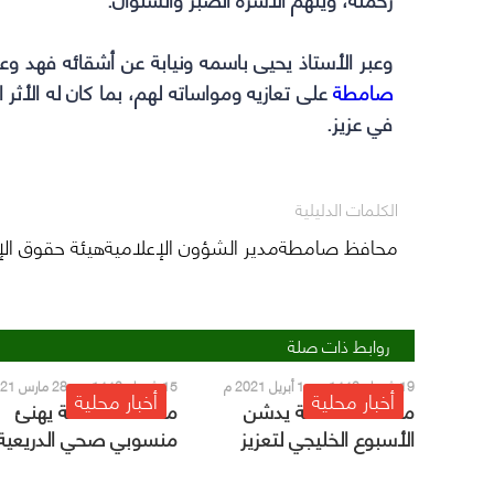
وعبر الأستاذ يحيى باسمه ونيابة عن أشقائه فهد و
صامطة
على تعازيه ومواساته لهم، بما كان له الأثر ال
في عزيز.
الكلمات الدليلية
محافظ صامطةمدير الشؤون الإعلاميةهيئة حقوق الإ
روابط ذات صلة
19 شعبان 1442 هـ - 1 أبريل 2021 م
15 شعبان 1442 هـ - 28 مارس 2021 م
أخبار محلية
أخبار محلية
محافظ صامطة يدشن
محافظ صامطة يهنئ
الأسبوع الخليجي لتعزيز
منسوبي صحي الدريعية
صحة الفم والأسنان
بجائزة التميز