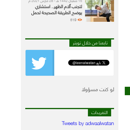
15 شعبان 1442 هـ - 28 مارس 2021 م
لتجنب آلام الظهر.. استشاري
يوضح الطريقة الصحيحة لحمل
الأشياء
519
تابعنا من خلال تويتر
لو كنت مسؤولا
التغريدات
ة
Tweets by adwaalwatan