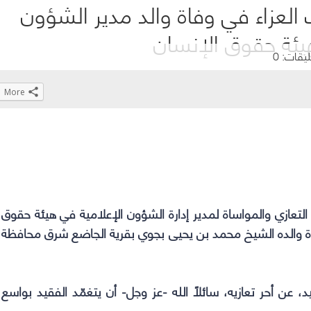
عزاء في وفاة والد مدير الشؤون
هيئة حقوق الإنسان
ليقات: 0
More
Click
Click
Click
Click
to
to
to
to
share
share
share
share
on
on
on
on
WhatsApp
Telegram
Facebook
Twitter
(Opens
(Opens
(Opens
(Opens
 التعازي والمواساة لمدير إدارة الشؤون الإعلامية في هيئة حقوق
in
in
in
in
ة والده الشيخ محمد بن يحيى بجوي بقرية الجاضع شرق محافظة
new
new
new
new
window)
window)
window)
window)
، عن أحر تعازيه، سائلًا الله -عز وجل- أن يتغمّد الفقيد بواسع