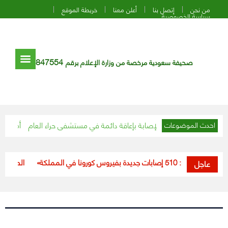
من نحن
إتصل بنا
أعلن معنا
خريطة الموقع
سياسة الخصوصية
847554
صحيفة سعودية مرخصة من وزارة الإعلام برقم
ناة مريضة من خطر الإصابة بإعاقة دائمة في مستشفى حراء العام
أمانة الريا
احدث الموضوعات
«الصحة»: 510 إصابات جديدة بفيروس كورونا في المملكة
«الصحة» تعلن تسجيل 502 إصابة 
عاجل