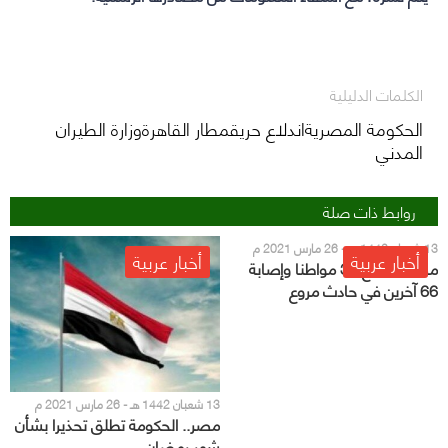
الكلمات الدليلية
الحكومة المصريةاندلاع حريقمطار القاهرةوزارة الطيران
المدني
روابط ذات صلة
13 شعبان 1442 هـ - 26 مارس 2021 م
أخبار عربية
أخبار عربية
مصر: مصرع 32 مواطنا وإصابة
66 آخرين في حادث مروع
13 شعبان 1442 هـ - 26 مارس 2021 م
مصر.. الحكومة تطلق تحذيرا بشأن
شهر رمضان