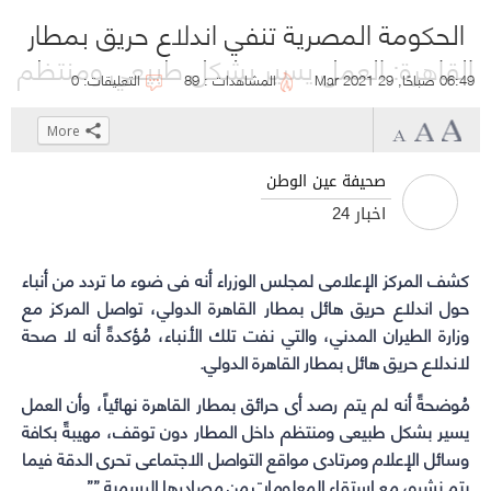
الحكومة المصرية تنفي اندلاع حريق بمطار
القاهرة: العمل يسير بشكل طبيعي ومنتظم
06:49 صباحًا, 29 Mar 2021
المشاهدات : 89
التعليقات: 0
More
Click
Click
Click
Click
to
to
to
to
صحيفة عين الوطن
share
share
share
share
أخبار 24
on
on
on
on
WhatsApp
Telegram
Facebook
Twitter
كشف المركز الإعلامى ل
مجلس الوزراء
(Opens
(Opens
(Opens
(Opens
أنه فى ضوء ما تردد من أنباء
in
in
in
in
حول اندلاع حريق هائل بمطار القاهرة الدولي، تواصل المركز مع
new
new
new
new
وزارة الطيران المدني، والتي نفت تلك الأنباء، مُؤكدةً أنه لا صحة
لاندلاع حريق هائل بمطار القاهرة الدولي.
window)
window)
window)
window)
مُوضحةً أنه لم يتم رصد أى حرائق بمطار القاهرة نهائياً، وأن العمل
يسير بشكل طبيعى ومنتظم داخل المطار دون توقف، مهيبةً بكافة
وسائل الإعلام ومرتادى مواقع التواصل الاجتماعى تحرى الدقة فيما
يتم نشره، مع استقاء المعلومات من مصادرها الرسمية.””