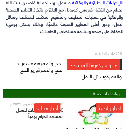
بالإجراءات الاحترازية والوقائية
والعمل بها، لحماية قاصدي بيت الله
الحرام من انتشار فيروس كورونا، مع الالتزام باتخاذ التدابير الصحية
والوقائية في عمليات التنظيف والتعقيم المكثف لمختلف وسائل
النقل، وفق أعلى المعايير المتبعة عالميًّا، وذلك بشكل يومي؛
للحفاظ على صحة وسلامة مستخدمي الحافلات.
الكلمات الدليلية
الحج والعمرةتعقيم
وزارة
فيروس كورونا المستجد
الحج والعمرةوزير الحج
والعمرةوسائل النقل
روابط ذات صلة
16 شعبان 1442 هـ - 29 مارس 2021 م
أخبار رياضية
أخبار محلية
60 ألف لتر معقمات لغسل
المسجد الحرام يومياً