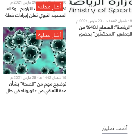
16 شعبان 1442 هـ - 29 مارس 2021 م
أخبار محلية
تقليص تسليمات التراويح.. وكالة
المسجد النبوي تعلن إجراءات خطة
شهر رمضان
16 شعبان 1442 هـ - 29 مارس 2021 م
“الرياضة”: السماح لـ40% من
الجماهير “المحصّنين” بحضور
أخبار محلية
مباراة السعودية وفلسطين
15 شعبان 1442 هـ - 28 مارس 2021 م
توضيح مهم من “الصحة” بشأن
مدة التعافي من «كورونا» في حال
عدم وجود أعراض
أضف تعليق