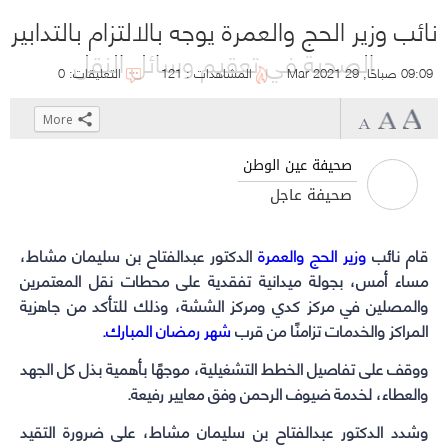
نائب وزير الحج والعمرة يوجه بالالتزام بالتدابير
الصحية في تعقيم وسائل النقل
09:09 صباحًا, 29 Mar 2021
المشاهدات : 121
التعليقات: 0
More
Click
Click
Click
Click
to
to
to
to
صحيفة عين الوطن
share
share
share
share
صحيفة عاجل
on
on
on
on
WhatsApp
Telegram
Facebook
Twitter
قام نائب
وزير الحج والعمرة
(Opens
(Opens
(Opens
(Opens
الدكتور عبدالفتاح بن سليمان مشاط،
in
in
in
in
مساء أمس، بجولة ميدانية تفقدية على محطات نقل المعتمرين
new
new
new
new
والمصلين في مركز كدي ومركز الششة، وذلك للتأكد من جاهزية
المراكز والخدمات تزامنًا من قرب
window)
window)
شهر رمضان المبارك.
window)
window)
ووقف على تفاصيل الخطط التشغيلية، موجهًا بأهمية بذل كل الجهد
والعطاء، لخدمة ضيوف الرحمن وفق معايير رفيعة.
وشدد الدكتور عبدالفتاح بن سليمان مشاط، على ضرورة التقيد