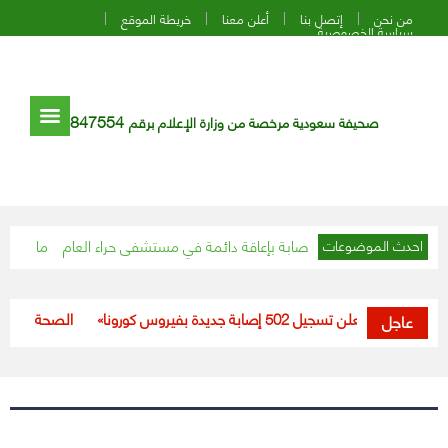
من نحن
إتصل بنا
أعلن معنا
خريطة الموقع
سياسة الخصوصية
847554
صحيفة سعودية مرخصة من وزارة الإعلام برقم
ة مريضة من خطر الإصابة بإعاقة دائمة في مستشفى حراء العام
ماذا يحدث داخ
احدث الموضوعات
«الصحة» تعلن تسجيل 502 إصابة جديدة بفيروس كورونا
“الصحة”: تسجيل 531 حالة إصابة بكورونا خلال الـ24 ساعة الماضية
عاجل