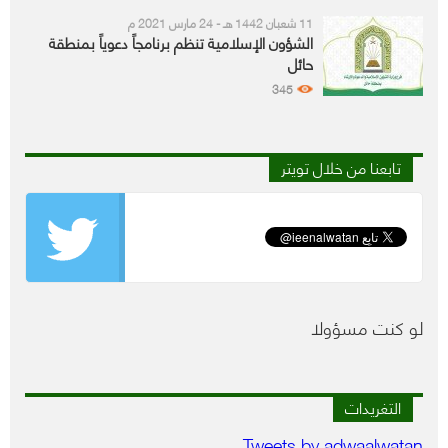
11 شعبان 1442 هـ - 24 مارس 2021 م
الشؤون الإسلامية تنظم برنامجاً دعوياً بمنطقة
حائل
345
تابعنا من خلال تويتر
لو كنت مسؤولا
التغريدات
Tweets by adwaalwatan