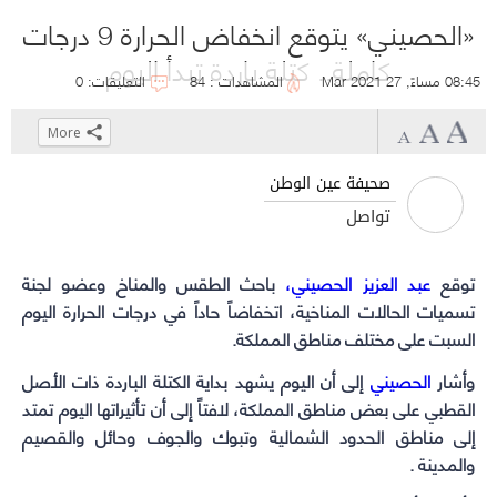
«الحصيني» يتوقع انخفاض الحرارة 9 درجات
كاملة.. كتلة باردة تبدأ اليوم
08:45 مساءً, 27 Mar 2021
المشاهدات : 84
التعليقات: 0
More
Click
Click
Click
Click
to
to
to
to
صحيفة عين الوطن
share
share
share
share
تواصل
on
on
on
on
WhatsApp
Telegram
Facebook
Twitter
توقع
عبد العزيز الحصيني،
(Opens
(Opens
(Opens
(Opens
باحث الطقس والمناخ وعضو لجنة
in
in
in
in
تسميات الحالات المناخية، اتخفاضاً حاداً في درجات الحرارة اليوم
السبت على مختلف مناطق المملكة.
new
new
new
new
window)
window)
window)
window)
وأشار
الحصيني
إلى أن اليوم يشهد بداية الكتلة الباردة ذات الأصل
القطبي على بعض مناطق المملكة، لافتاً إلى أن تأثيراتها اليوم تمتد
إلى مناطق الحدود الشمالية وتبوك والجوف وحائل والقصيم
والمدينة .