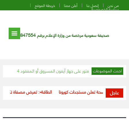
من نحن
إتصل بنا
أعلن معنا
خريطة الموقع
سياسة الخصوصية
847554
صحيفة سعودية مرخصة من وزارة الإعلام برقم
تاج إلى معرفتها للعثور على جهاز آيفون المسروق أو المفقود
«الأحوال الم
احدث الموضوعات
وزارة الصحة تعلن مستجدات كورونا
«الطاقة»: تعرض مصفاة تكرير البترول با
عاجل