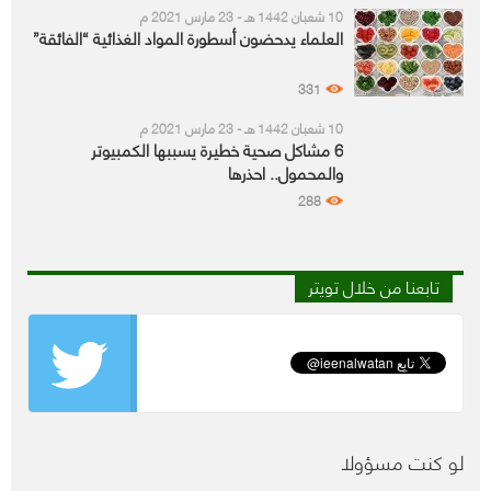
10 شعبان 1442 هـ - 23 مارس 2021 م
العلماء يدحضون أسطورة المواد الغذائية “الفائقة”
331
10 شعبان 1442 هـ - 23 مارس 2021 م
6 مشاكل صحية خطيرة يسببها الكمبيوتر
والمحمول.. احذرها
288
تابعنا من خلال تويتر
لو كنت مسؤولا