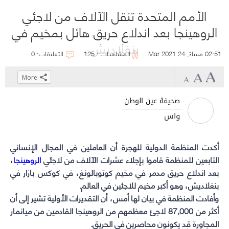
الأمم المتحدة تنقل الآلاف من لاجئي
الروهينجا بعد اندلاع حريق هائل بمخيم في
بنغلاديش
02:51 مساءً, 24 Mar 2021
المشاهدات : 125
التعليقات: 0
More
Click
Click
Click
Click
to
to
to
to
صحيفة عين الوطن
share
share
share
share
واس
on
on
on
on
WhatsApp
Telegram
Facebook
Twitter
(Opens
(Opens
(Opens
(Opens
أكدت المنظمة الدولية للهجرة أن العاملين في المجال الإنساني
التابعين
للمنظمة
in
in
in
in
قاموا بإجلاء عشرات الآلاف من لاجئي
الروهينجا
،
new
new
new
new
بعد اندلاع حريق مدمر في مخيم كوتوبالونغ، في كوكس بازار في
بنغلاديش، وهو أكبر مخيم للاجئين في العالم.
window)
window)
window)
window)
وأفادت المنظمة في بيان لها أمس، أن التقديرات الأولية تشير إلى أن
أكثر من 87,000 لاجئ معظمهم من الروهينجا القادمين من ميانمار
المجاورة قد يكونون محاصرين في الحريق.