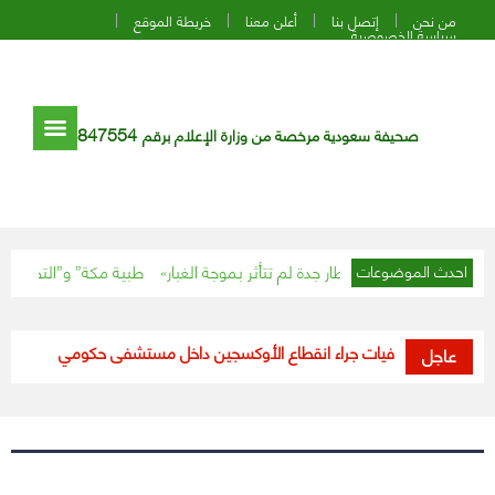
من نحن
إتصل بنا
أعلن معنا
خريطة الموقع
سياسة الخصوصية
847554
صحيفة سعودية مرخصة من وزارة الإعلام برقم
: الرحلات الجوية بمطار جدة لم تتأثر بموجة الغبار
“طبية مكة” و”التخصصات الص
احدث الموضوعات
الأردن.. وفيات جراء انقطاع الأوكسجين داخل مستشفى حكومي
أبرزها اع
عاجل