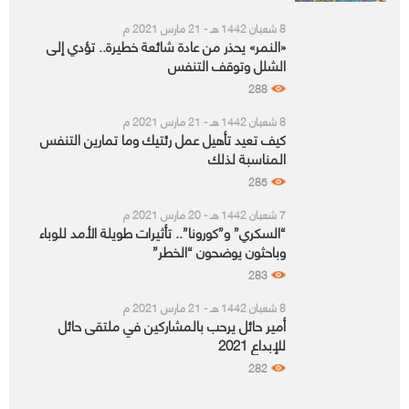
8 شعبان 1442 هـ - 21 مارس 2021 م
«النمر» يحذر من عادة شائعة خطيرة.. تؤدي إلى
الشلل وتوقف التنفس
288
8 شعبان 1442 هـ - 21 مارس 2021 م
كيف تعيد تأهيل عمل رئتيك وما تمارين التنفس
المناسبة لذلك
285
7 شعبان 1442 هـ - 20 مارس 2021 م
“السكري” و”كورونا”.. تأثيرات طويلة الأمد للوباء
وباحثون يوضحون “الخطر”
283
8 شعبان 1442 هـ - 21 مارس 2021 م
أمير حائل يرحب بالمشاركين في ملتقى حائل
للإبداع 2021
282