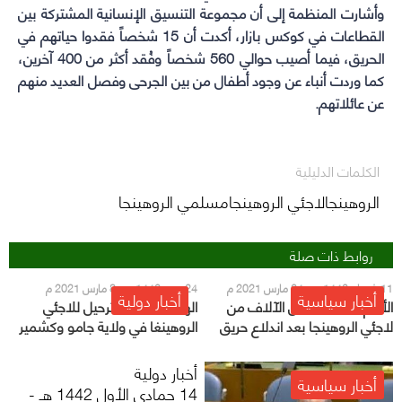
وأشارت المنظمة إلى أن مجموعة التنسيق الإنسانية المشتركة بين
القطاعات في كوكس بازار، أكدت أن 15 شخصاً فقدوا حياتهم في
الحريق، فيما أصيب حوالي 560 شخصاً وفُقد أكثر من 400 آخرين،
كما وردت أنباء عن وجود أطفال من بين الجرحى وفصل العديد منهم
عن عائلاتهم.
الكلمات الدليلية
الروهينجالاجئي الروهينجامسلمي الروهينجا
روابط ذات صلة
11 شعبان 1442 هـ - 24 مارس 2021 م
24 رجب 1442 هـ - 8 مارس 2021 م
أخبار سياسية
أخبار دولية
الأمم المتحدة تنقل الآلاف من
الهند تبدأ حملة ترحيل للاجئي
لاجئي الروهينجا بعد اندلاع حريق
الروهينغا في ولاية جامو وكشمير
هائل بمخيم في بنغلاديش
أخبار دولية
أخبار سياسية
14 جمادى الأول 1442 هـ -