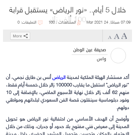
خلال 5 أيام.. «نور الرياض» يستقبل قرابة
100 ألف زائر
07:09 صباحًا, 24 Mar 2021
المشاهدات : 100
التعليقات: 0
More
Click
Click
Click
Click
to
to
to
to
صحيفة عين الوطن
share
share
share
share
واس
on
on
on
on
WhatsApp
Telegram
Facebook
Twitter
أكد مستشار الهيئة الملكية لمدينة
الرياض
(Opens
(Opens
(Opens
(Opens
أنس بن طارق نجمي، أن
in
in
in
in
“نور الرياض” استقبل ما يقارب 100000 زائر خلال خمسة أيام فقط،
new
new
new
new
منهم 62 ألف زائر خلال نهاية الأسبوع الماضي، بالإضافة إلى 10
window)
window)
window)
window)
وفود دبلوماسية سينقلون قصة الفن السعودي لبلدانهم ومواطني
دولهم.
وأوضح أن الهدف الأساسي من احتفالية نور الرياض هو تحويل
المدينة إلى معرض فني مفتوح بلا حدود أو جدران، وذلك من خلال
الاهتمام بالمكان وتحسين وتجميل المشهد الحضري داخل مدينة