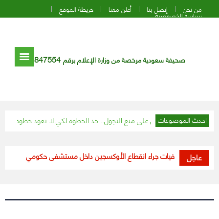
من نحن
إتصل بنا
أعلن معنا
خريطة الموقع
سياسة الخصوصية
847554
صحيفة سعودية مرخصة من وزارة الإعلام برقم
لوطني”: عامٌ مضى على منع التجول.. خذ الخطوة لكي لا نعود خطوة
شاهد..
احدث الموضوعات
الأردن.. وفيات جراء انقطاع الأوكسجين داخل مستشفى حكومي
أبرزها اع
عاجل