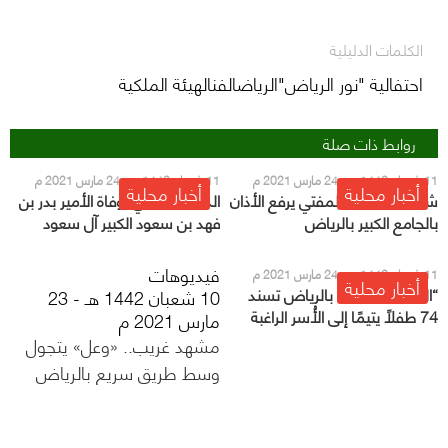
الكلمات الدليلية
احتفالية "نور الرياض"الرياضالفنالهيئة الملكية
روابط ذات صلة
11 شعبان 1442 هـ - 24 مارس 2021 م
11 شعبان 1442 هـ - 24 مارس 2021 م
أخبار محلية
أخبار محلية
شاهد.. سماحة المفتي يرفع الأذان
الديوان الملكي: وفاة الأمير بدر بن
بالجامع الكبير بالرياض
فهد بن سعود الكبير آل سعود
فيديوهات
11 شعبان 1442 هـ - 24 مارس 2021 م
أخبار محلية
“الموارد البشرية” بالرياض تسند
10 شعبان 1442 هـ - 23
74 طفلاً يتيمًا إلى الأُسر الراغبة
مارس 2021 م
باحتضانهم
مشهد غريب.. «وعل» يتجول
وسط طريق سريع بالرياض