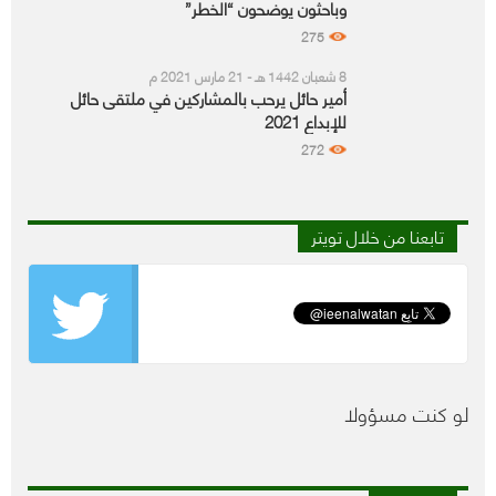
وباحثون يوضحون “الخطر”
275
8 شعبان 1442 هـ - 21 مارس 2021 م
أمير حائل يرحب بالمشاركين في ملتقى حائل
للإبداع 2021
272
تابعنا من خلال تويتر
لو كنت مسؤولا