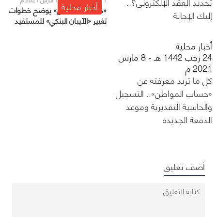
تجديد العقد الإلكتروني؟..
أخبار محلية
«حساب المواطن» يوضح خطوات
إليك الإجابة
تغيير «الآيبان البنكي» للمستفيد
أخبار محلية
24 رجب 1442 هـ - 8 مارس
2021 م
كل ما تريد معرفته عن
«حساب المواطن».. التسجيل
والحاسبة التقديرية وموعد
الدفعة الجديدة
أضف تعليق