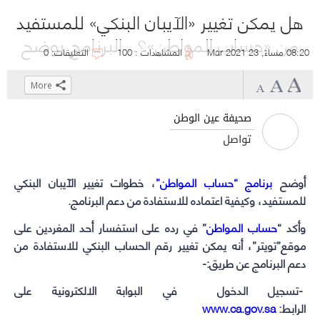
هل يمكن تغيير «الآيبان البنكي» للمستفيد
من «حساب المواطن»؟.. البرنامج يوضح
08:20 مساءً, 23 Mar 2021
المشاهدات : 100
التعليقات: 0
More
Click
Click
Click
Click
to
to
to
to
صحيفة عين الوطن
share
share
share
share
تواصل
on
on
on
on
WhatsApp
Telegram
Facebook
Twitter
أوضح
برنامج “حساب المواطن”
(Opens
(Opens
(Opens
(Opens
، خطوات تغيير الآيبان البنكي
in
in
in
in
للمستفيد، وكيفية اعتماده للاستفادة من دعم البرنامج.
new
new
new
new
وأكد “
حساب المواطن
” في رده على استفسار أحد المغردين على
window)
window)
window)
window)
موقع”تويتر”، أنه يمكن تغيير رقم الحساب البنكي للاستفادة من
دعم البرنامج عن طريق:-
-تسجيل الدخول في البوابة الالكترونية على
الرابط:
www.ca.gov.sa