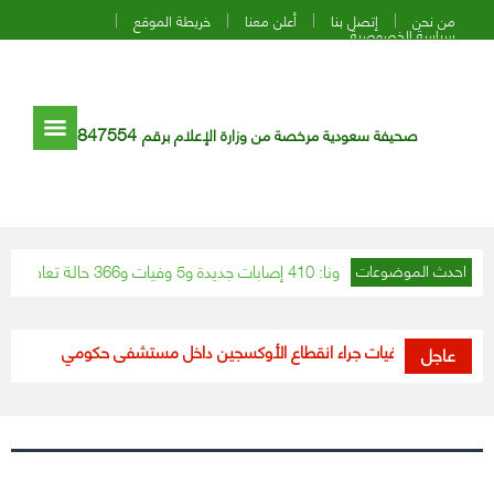
من نحن
إتصل بنا
أعلن معنا
خريطة الموقع
سياسة الخصوصية
847554
صحيفة سعودية مرخصة من وزارة الإعلام برقم
ات كورونا: 410 إصابات جديدة و5 وفيات و366 حالة تعافي
«ال
احدث الموضوعات
الأردن.. وفيات جراء انقطاع الأوكسجين داخل مستشفى حكومي
أبرزها اع
عاجل