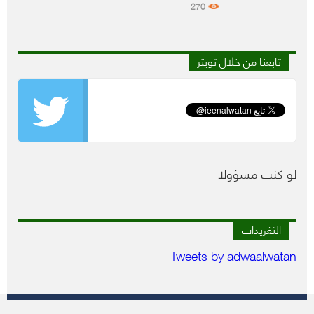
270
تابعنا من خلال تويتر
لو كنت مسؤولا
التغريدات
Tweets by adwaalwatan