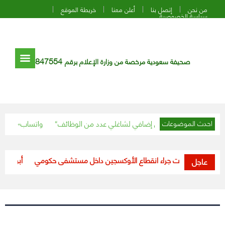
من نحن
إتصل بنا
أعلن معنا
خريطة الموقع
سياسة الخصوصية
847554
صحيفة سعودية مرخصة من وزارة الإعلام برقم
تمد صرف بدل عمل إضافي لشاغلي عدد من الوظائف
«واتساب» تقدم 8 نصائح مهمة تسهل الاستفادة من مميزات تطبيقها
احدث الموضوعات
لأردن.. وفيات جراء انقطاع الأوكسجين داخل مستشفى حكومي
أبرزها اعتما
عاجل