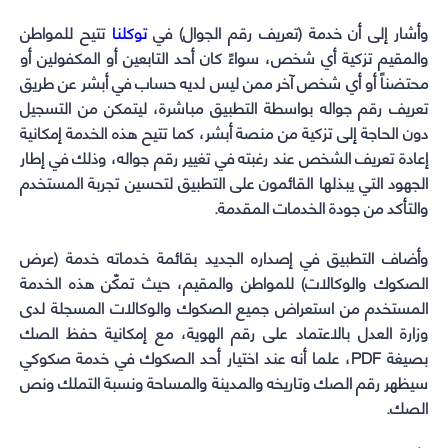
وأشار إلى أن خدمة (تعريف رقم الجوال) في
توكلنا
تتيح للمواطن
والمقيم تزكية أي شخص، سواءً كان أحد التابعين أو المكفولين أو
محتضناً أو أي شخص آخر ممن ليس لديه حساب في أبشر عن طريق
تعريف رقم جواله بواسطة التطبيق مباشرة، ليتمكن من التسجيل
دون الحاجة إلى تزكية من منصة أبشر، كما تتيح هذه الخدمة إمكانية
إعادة تعريف الشخص عند رغبته في تغيير رقم جواله، وذلك في إطار
الجهود التي يبذلها القائمون على التطبيق لتحسين تجربة المستخدم
والتأكد من جودة الخدمات المقدمة.
وأضاف التطبيق في إصداره الجديد بقائمة خدماته خدمة (عرض
الصكوك والوكالات) للمواطن والمقيم، حيث تمكّن هذه الخدمة
المستخدم من استعراض جميع الصكوك والوكالات المسجلة لدى
وزارة العدل بالاعتماد على رقم الهوية، مع إمكانية حفظ الصك
بصيغة PDF، علما أنه عند اختيار أحد الصكوك في خدمة صكوكي
سيظهر رقم الصك وتاريخه والمدينة والمساحة ونسبة التملك ونص
الصك.