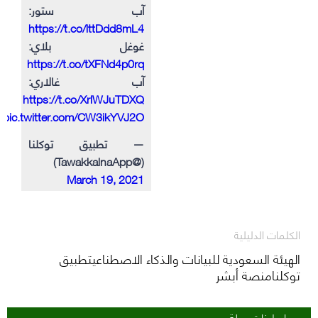
آب ستور:
https://t.co/lttDdd8mL4
غوغل بلاي:
https://t.co/tXFNd4p0rq
آب غالاري:
https://t.co/XrlWJuTDXQ
pic.twitter.com/CW3ikYVJ2O
— تطبيق توكلنا
(@TawakkalnaApp)
March 19, 2021
الكلمات الدليلية
الهيئة السعودية للبيانات والذكاء الاصطناعيتطبيق
توكلنامنصة أبشر
روابط ذات صلة