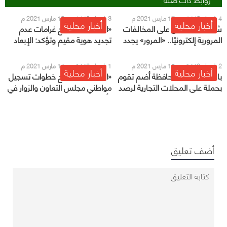
4 شعبان 1442 هـ - 17 مارس 2021 م
3 شعبان 1442 هـ - 16 مارس 2021 م
أخبار محلية
أخبار محلية
شروط الاعتراض على المخالفات
«الجوازات» توضح غرامات عدم
المرورية إلكترونيًا.. «المرور» يجدد
تجديد هوية مقيم وتؤكد: الإبعاد
التذكير
في المرة الثالثة
2 شعبان 1442 هـ - 15 مارس 2021 م
1 شعبان 1442 هـ - 14 مارس 2021 م
أخبار محلية
أخبار محلية
بالصور.. بلدية محافظة أضم تقوم
«الجوازات» توضح خطوات تسجيل
بحملة على المحلات التجارية لرصد
مواطني مجلس التعاون والزوار في
المخالفات
«أبشر»
أضف تعليق