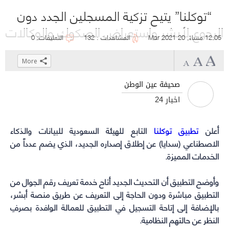
“توكلنا” يتيح تزكية المسجلين الجدد دون
الرجوع لأبشر واستعراض الصكوك والوكالات
12:05 مساءً, 20 Mar 2021
المشاهدات : 132
التعليقات: 0
More
Click
Click
Click
Click
to
to
to
to
صحيفة عين الوطن
share
share
share
share
أخبار 24
on
on
on
on
WhatsApp
Telegram
Facebook
Twitter
أعلن
تطبيق توكلنا
(Opens
(Opens
(Opens
(Opens
التابع للهيئة السعودية للبيانات والذكاء
in
in
in
in
الاصطناعي (سدايا) عن إطلاق إصداره الجديد، الذي يضم عدداً من
الخدمات المميزة.
new
new
new
new
window)
window)
window)
window)
وأوضح التطبيق أن التحديث الجديد أتاح خدمة تعريف رقم الجوال من
التطبيق مباشرة ودون الحاجة إلى التعريف عن طريق منصة أبشر،
بالإضافة إلى إتاحة التسجيل في التطبيق للعمالة الوافدة بصرفِ
النظر عن حالتهم النظامية.