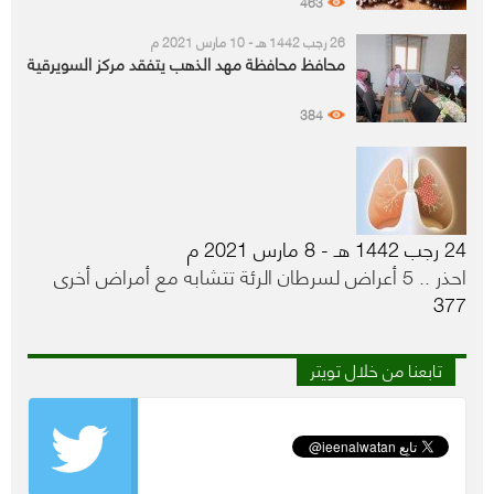
463
26 رجب 1442 هـ - 10 مارس 2021 م
محافظ محافظة مهد الذهب يتفقد مركز السويرقية
384
24 رجب 1442 هـ - 8 مارس 2021 م
احذر .. 5 أعراض لسرطان الرئة تتشابه مع أمراض أخرى
377
تابعنا من خلال تويتر