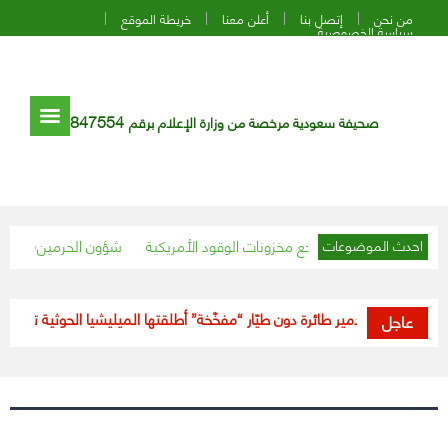
من نحن
إتصل بنا
أعلن معنا
خريطة الموقع
سياسة الخصوصية
847554
صحيفة سعودية مرخصة من وزارة الإعلام برقم
 النفط ترتفع مع تراجع مخزونات الوقود الأمريكية
«شؤون الحرمين» تستعرض
احدث الموضوعات
اعتراض وتدمير طائرة دون طيّار “مفخّخة” أطلقتها الميليشيا الحوثية تجاه خ
عاجل