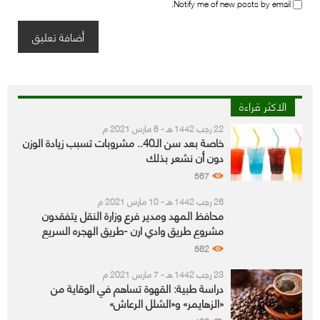
Notify me of new posts by email.
الاكثر قراءة
22 رجب 1442 هـ - 6 مارس 2021 م
خاصة بعد سن الـ40.. مشروبات تسبب زيادة الوزن
دون أن نشعر بذلك
567
26 رجب 1442 هـ - 10 مارس 2021 م
محافظ المهد ومدير فرع وزارة النقل يتفقدون
مشروع طريق وادي ارن -طريق الهجره السريع
562
23 رجب 1442 هـ - 7 مارس 2021 م
دراسة طبية: القهوة تساهم في الوقاية من
«الزهايمر» و«الشلل الرعاش»