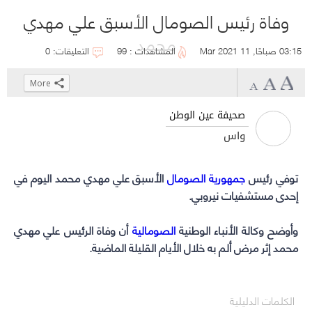
وفاة رئيس الصومال الأسبق علي مهدي
محمد
03:15 صباحًا, 11 Mar 2021
المشاهدات : 99
التعليقات: 0
More
Click
Click
Click
Click
to
to
to
to
صحيفة عين الوطن
share
share
share
share
واس
on
on
on
on
WhatsApp
Telegram
Facebook
Twitter
توفي رئيس
جمهورية الصومال
(Opens
(Opens
(Opens
(Opens
الأسبق علي مهدي محمد اليوم في
إحدى مستشفيات نيروبي.
in
in
in
in
new
new
new
new
وأوضح وكالة الأنباء الوطنية
الصومالية
window)
window)
window)
window)
أن وفاة الرئيس علي مهدي
محمد إثر مرض ألم به خلال الأيام القليلة الماضية.
الكلمات الدليلية