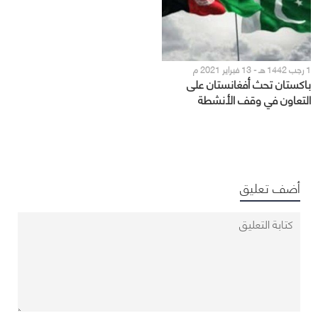
باكستان
1 رجب 1442 هـ - 13 فبراير 2021 م
باكستان تحث أفغانستان على
التعاون في وقف الأنشطة
الإرهابية العابرة للحدود
أضف تعليق