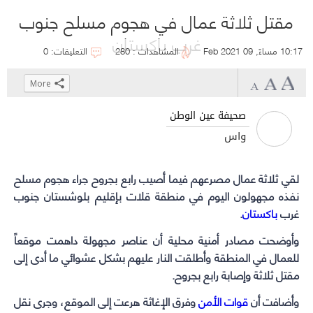
مقتل ثلاثة عمال في هجوم مسلح جنوب
غرب باكستان
10:17 مساءً, 09 Feb 2021
المشاهدات : 280
التعليقات: 0
More
Click
Click
Click
Click
to
to
to
to
صحيفة عين الوطن
share
share
share
share
واس
on
on
on
on
WhatsApp
Telegram
Facebook
Twitter
(Opens
(Opens
(Opens
(Opens
لقي ثلاثة عمال مصرعهم فيما أصيب رابع بجروح جراء هجوم مسلح
in
in
in
in
نفذه مجهولون اليوم في منطقة قلات بإقليم بلوشستان جنوب
غرب
باكستان
.
new
new
new
new
window)
window)
window)
window)
وأوضحت مصادر أمنية محلية أن عناصر مجهولة داهمت موقعاً
للعمال في المنطقة وأطلقت النار عليهم بشكل عشوائي ما أدى إلى
مقتل ثلاثة وإصابة رابع بجروح.
وأضافت أن
قوات الأمن
وفرق الإغاثة هرعت إلى الموقع، وجرى نقل