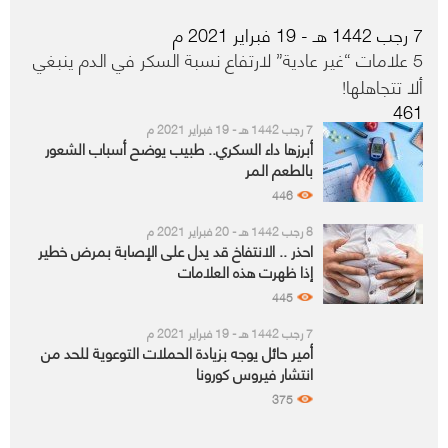
7 رجب 1442 هـ - 19 فبراير 2021 م
5 علامات “غير عادية” لارتفاع نسبة السكر في الدم ينبغي
ألا تتجاهلها!
461
7 رجب 1442 هـ - 19 فبراير 2021 م
أبرزها داء السكري.. طبيب يوضح أسباب الشعور
بالطعم المر
446
8 رجب 1442 هـ - 20 فبراير 2021 م
احذر .. الانتفاخ قد يدل على الإصابة بمرض خطير
إذا ظهرت هذه العلامات
445
7 رجب 1442 هـ - 19 فبراير 2021 م
أمير حائل يوجه بزيادة الحملات التوعوية للحد من
انتشار فيروس كورونا
375