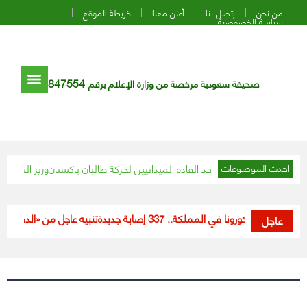
من نحن
إتصل بنا
أعلن معنا
خريطة الموقع
سياسة الخصوصية
847554
صحيفة سعودية مرخصة من وزارة الإعلام برقم
كستاني يقضي على أحد القادة الميدانيين لحركة طالبان باكستان
وزير التعليم: سن
احدث الموضوعات
مستجدات كورونا في المملكة.. 337 إصابة جديدة
تنبيه عاجل من «الدفاع المد
عاجل