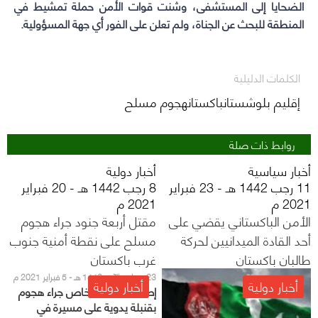
الضحايا إلى المستشفى، وشنت قوات الأمن حملة تمشيط في
المنطقة للبحث عن الجناة، ولم تعلن على الفور أي جهة المسؤولية.
الكلمات الدليلية
إقليم بلوشستانباكستانهجوم مسلح
روابط ذات صلة
أخبار سياسية
أخبار دولية
11 رجب 1442 هـ - 23 فبراير
8 رجب 1442 هـ - 20 فبراير
2021 م
2021 م
الأمن الباكستاني يقضي على
مقتل أربعة جنود جراء هجوم
أحد القادة الميدانيين لحركة
مسلح على نقطة أمنية جنوب
طالبان باكستان
غرب باكستان
23 جمادى الآخر 1442 هـ - 5 فبراير 2021 م
أخبار دولية
أخبار دولية
إصابة سبعة أشخاص جراء هجوم
بقنبلة يدوية على مسيرة في