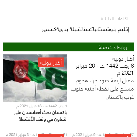
الكلمات الدليلية
إقليم بلوشستانباكستانقنبلة يدويةكشمير
روابط ذات صلة
أخبار دولية
أخبار دولية
8 رجب 1442 هـ - 20 فبراير
2021 م
مقتل أربعة جنود جراء هجوم
مسلح على نقطة أمنية جنوب
غرب باكستان
1 رجب 1442 هـ - 13 فبراير 2021 م
باكستان تحث أفغانستان على
التعاون في وقف الأنشطة
الإرهابية العابرة للحدود
27 جمادى الآخر 1442 هـ - 9 فبراير 2021 م
21 جمادى الآخر 1442 هـ - 3 فبراير 2021 م