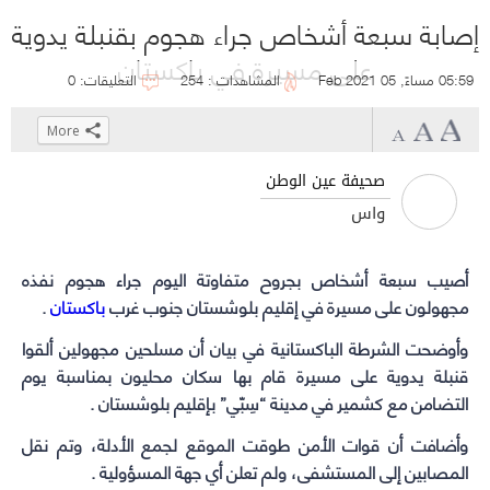
إصابة سبعة أشخاص جراء هجوم بقنبلة يدوية
على مسيرة في باكستان
05:59 مساءً, 05 Feb 2021
المشاهدات : 254
التعليقات: 0
More
Click
Click
Click
Click
to
to
to
to
صحيفة عين الوطن
share
share
share
share
واس
on
on
on
on
WhatsApp
Telegram
Facebook
Twitter
(Opens
(Opens
(Opens
(Opens
أصيب سبعة أشخاص بجروح متفاوتة اليوم جراء هجوم نفذه
in
in
in
in
مجهولون على مسيرة في إقليم بلوشستان جنوب غرب
باكستان
.
new
new
new
new
وأوضحت
الشرطة الباكستانية
في بيان أن مسلحين مجهولين ألقوا
window)
window)
window)
window)
قنبلة يدوية على مسيرة قام بها سكان محليون بمناسبة يوم
التضامن مع كشمير في مدينة “سِبّي” بإقليم بلوشستان .
وأضافت أن قوات الأمن طوقت الموقع لجمع الأدلة، وتم نقل
المصابين إلى المستشفى، ولم تعلن أي جهة المسؤولية .