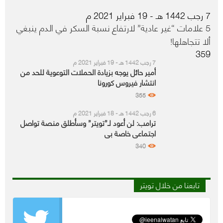
7 رجب 1442 هـ - 19 فبراير 2021 م
5 علامات “غير عادية” لارتفاع نسبة السكر في الدم ينبغي
ألا تتجاهلها!
359
7 رجب 1442 هـ - 19 فبراير 2021 م
أمير حائل يوجه بزيادة الحملات التوعوية للحد من
انتشار فيروس كورونا
355
6 رجب 1442 هـ - 18 فبراير 2021 م
ترامب: لن أعود لـ”تويتر” وسأطلق منصة تواصل
اجتماعي خاصة بي
340
تابعنا من خلال تويتر