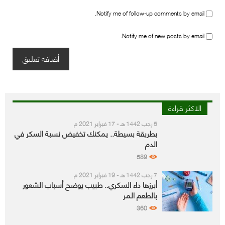
Notify me of follow-up comments by email.
Notify me of new posts by email.
الاكثر قراءة
5 رجب 1442 هـ - 17 فبراير 2021 م
بطريقة بسيطة.. يمكنك تخفيض نسبة السكر في
الدم
589
7 رجب 1442 هـ - 19 فبراير 2021 م
أبرزها داء السكري.. طبيب يوضح أسباب الشعور
بالطعم المر
360