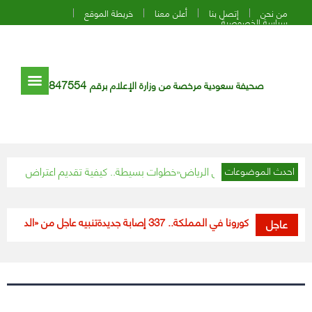
من نحن
إتصل بنا
أعلن معنا
خريطة الموقع
سياسة الخصوصية
847554
صحيفة سعودية مرخصة من وزارة الإعلام برقم
خلية العراقي يصل إلى الرياض
4 خطوات بسيطة.. كيفية تقديم اعتراض مالي على دفعات «حساب المواطن»
احدث الموضوعات
مستجدات كورونا في المملكة.. 337 إصابة جديدة
تنبيه عاجل من «الدفاع المد
عاجل