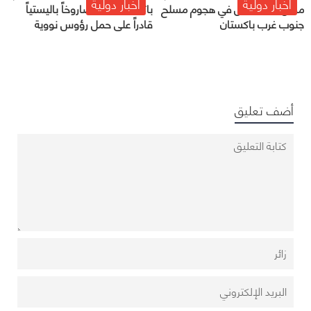
أخبار دولية
أخبار دولية
مقتل ثلاثة عمال في هجوم مسلح
باكستان تختبر صاروخاً باليستياً
جنوب غرب باكستان
قادراً على حمل رؤوس نووية
أضف تعليق