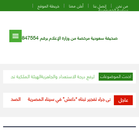
من نحن
إتصل بنا
أعلن معنا
خريطة الموقع
سياسة الخصوصية
847554
صحيفة سعودية مرخصة من وزارة الإعلام برقم
ويتي يوجه الجيش لرفع درجة الاستعداد والجاهزية
الهيئة الملكية تحدد موعد إطلا
احدث الموضوعات
تفجير تبناه “داعش” في سيناء المصرية
“الصحة”: خلال 24 ساعة.. تعافي (188) حالة من فيروس كورونا
عاجل