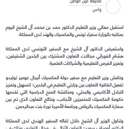
صحيفة عين الوطن
share
share
share
share
واس
on
on
on
on
WhatsApp
Telegram
Facebook
Twitter
استقبل
معالي وزير التعليم
(Opens
(Opens
(Opens
(Opens
الدكتور حمد بن محمد آل الشيخ اليوم
in
in
in
in
بمكتبه بالوزارة سفراء تونس والمكسيك والهند لدى المملكة.
new
new
new
new
window)
window)
window)
window)
واستعرض الدكتور آل الشيخ مع السفير التونسي لدى المملكة
هشام الفوراتي مجالات التعاون المشترك بين البلدين الشقيقين،
وتعزيز الفرص التعليمية والشراكات العلمية.
وناقش
وزير التعليم
مع سفير دولة المكسيك أنيبال غوميز توليدو
تفعيل اتفاقية التعاون بين وزارتي التعليم في البلدين؛ لتسهيل وتعزيز
التبادل الأكاديمي والبحثي، ومناقشة المنح الدراسية التي تقدمها
حكومة المكسيك للمتميزين الأجانب، ونتائج التعاون الذي تم بين
سفارة المكسيك بالرياض وجامعة الأميرة نورة بنت عبدالرحمن.
وتناول الوزير آل الشيخ خلال لقائه السفير الهندي لدى المملكة
الدكتور أوصاف سعيد؛ التعاون الثنائي في مجال التعليم، وذلك في