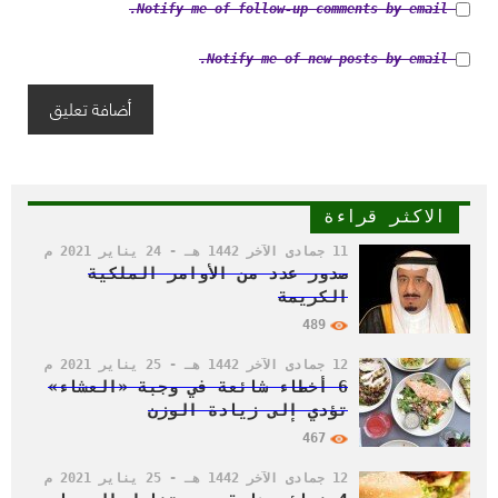
Notify me of follow-up comments by email.
Notify me of new posts by email.
الاكثر قراءة
11 جمادى الآخر 1442 هـ - 24 يناير 2021 م
صدور عدد من الأوامر الملكية
الكريمة
489
12 جمادى الآخر 1442 هـ - 25 يناير 2021 م
6 أخطاء شائعة في وجبة «العشاء»
تؤدي إلى زيادة الوزن
467
12 جمادى الآخر 1442 هـ - 25 يناير 2021 م