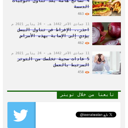
4 نصائح هامة بعد تناول الوجبات
الدسمة
463
11 جمادى الآخر 1442 هـ - 24 يناير 2021 م
احذر.. الإفراط في تناول البصل
يؤدي إلى الإصابة بهذه الأمراض
462
11 جمادى الآخر 1442 هـ - 24 يناير 2021 م
5 عادات صحية تخلصك من التوتر
المرتبط بالعمل
458
تابعنا من خلال تويتر