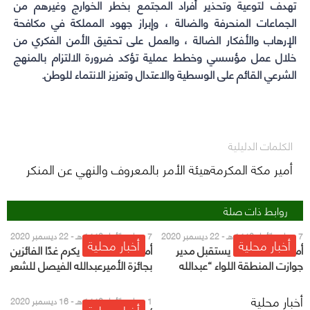
تهدف لتوعية وتحذير أفراد المجتمع بخطر الخوارج وغيرهم من
الجماعات المنحرفة والضالة ، وإبراز جهود المملكة في مكافحة
الإرهاب والأفكار الضالة ، والعمل على تحقيق الأمن الفكري من
خلال عمل مؤسسي وخطط عملية تؤكد ضرورة الالتزام بالمنهج
الشرعي القائم على الوسطية والاعتدال وتعزيز الانتماء للوطن.
الكلمات الدليلية
أمير مكة المكرمةهيئة الأمر بالمعروف والنهي عن المنكر
روابط ذات صلة
7 جمادى الأول 1442 هـ - 22 ديسمبر 2020
7 جمادى الأول 1442 هـ - 22 ديسمبر 2020
أخبار محلية
أخبار محلية
م
م
أمير مكة المكرمة يستقبل مدير
أمير مكة المكرمة يكرم غدًا الفائزين
جوازت المنطقة اللواء “عبدالله
بجائزة الأميرعبدالله الفيصل للشعر
المشيخي”
العربي
أخبار محلية
1 جمادى الأول 1442 هـ - 16 ديسمبر 2020
أخبار محلية
م