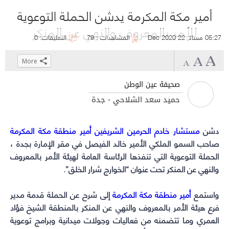
أمير مكة المكرمة يدشن الحملة التوعوية
للأمر بالمعروف والنهي عن المنكر
05:27 مساءً, 22 Dec 2020
المشاهدات : 79
التعليقات: 0
More
Click
Click
Click
Click
to
to
to
to
صحيفة عين الوطن
share
share
share
share
حميد سعد الشلاحي - جدة
on
on
on
on
WhatsApp
Telegram
Facebook
Twitter
دشن
(Opens
(Opens
(Opens
(Opens
مستشار خادم الحرمين الشريفين أمير منطقة مكة المكرمة
in
in
in
in
صاحب السمو الملكي الأمير خالد الفيصل في مقر الإمارة بجدة ،
new
new
new
new
الحملة التوعوية التي تنفذها الرئاسة العامة لهيئة الأمر بالمعروف
window)
والنهي عن المنكر تحت عنوان “الخوارج شرار الخلق”.
window)
window)
window)
واستمع
أمير منطقة مكة المكرمة
إلى شرح عن الحملة قدمة مدير
فرع هيئة الأمر بالمعروف والنهي عن المنكر بالمنطقة الشيخ فؤاد
العمري وما تتضمنه من فعاليات وجولات ميدانية وبرامج توعوية