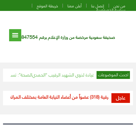
من نحن
إتصل بنا
أعلن معنا
خريطة الموقع
سياسة الخصوصية
847554
صحيفة سعودية مرخصة من وزارة الإعلام برقم
“الصحة”: تسجيل 8 وفيات و181 إصابة جديدة بفيروس “كورونا” وشفاء 160 حالة
احدث الموضوعات
أمر ملكي بترقية (318) عضواً من أعضاء النيابة العامة بمختلف المراتب
مسؤول: 
عاجل