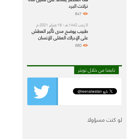
نزلات البرد
647
3 رجب 1442 هـ - 15 فبراير 2021 م
طبيب يوضح مدى تأثير العطش
على الإدراك العقلي للإنسان
560
تابعنا من خلال تويتر
لو كنت مسؤولا