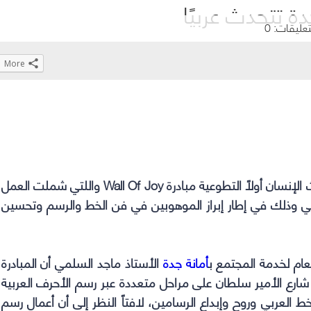
 تتحدث عربيًا
تعليقات: 0
More
Click
Click
Click
Click
to
to
to
to
share
share
share
share
on
on
on
on
WhatsApp
Telegram
Facebook
Twitter
(Opens
(Opens
(Opens
(Opens
بالتعاون مع مجموعة حيث الإنسان أولاً التطوعية مبادرة Wall Of Joy واللتي شملت العمل
in
in
in
in
بي وذلك في إطار إبراز الموهوبين في فن الخط والرسم وتحسين
new
new
new
new
window)
window)
window)
window)
عام لخدمة المجتمع ب
أمانة جدة
الأستاذ ماجد السلمي أن المبادرة
ارع الأمير سلطان على مراحل متعددة عبر رسم الأحرف العربية
العربي وروح وإبداع الرسامين، لافتاً النظر إلى أن أعمال رسم