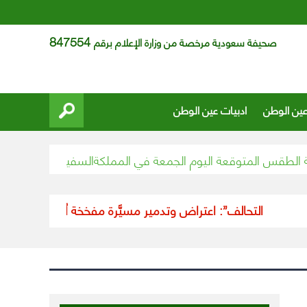
847554
صحيفة سعودية مرخصة من وزارة الإعلام برقم
عين الوطن
ادبيات عين الوطن
س المتوقعة اليوم الجمعة في المملكة
السفير المعلمي يشارك في 
“التحالف”: اعتراض وتدمير مسيَّرة مفخخة أطلقتها الميليشيا ا