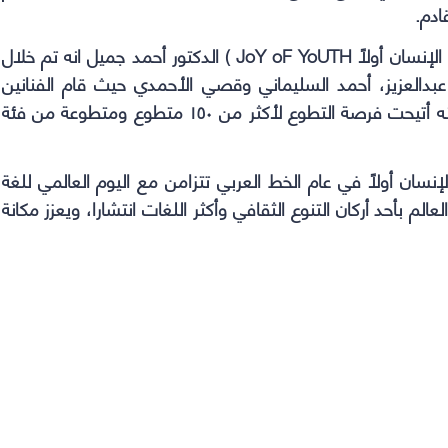
ادم.
كما تحدث لعين الوطن نائب رئيس مجموعة ( حيث الإنسان أولاً JoY oF YoUTH ) الدكتور أحمد جميل انه تم خلال
 عبدالعزيز، أحمد السليماني وقصي الأحمدي حيث قام الفنانين
باستخدام فن الحروفيات خلال تنفيذ المبادرة. كما انه أتيحت فرصة التطوع لأكثر من ١٥٠ متطوع ومتطوعة من فئة
إنسان أولًا في عام الخط العربي تتزامن مع اليوم العالمي للغة
بر حيث يحتفي العالم بأحد أركان التنوع الثقافي وأكثر اللغات انتشارا، ويعزز مكانة