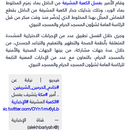
وقام الأمير ب
غسل الكعبة المشرفة
من الداخل بماء زمزم المخلوط
بماء الورد، وذلك بتدليك جدار الكعبة المشرفة من الداخل بقطع
القماش المبلّل بهذا المخلوط الذي يُحضّر منذ وقت مبكر من قبل
الرئاسة العامة لشؤون المسجد الحرام والمسجد النبوي.
وجرى خلال الغسل تطبيق عدد من الإجراءات الاحترازية المشددة
المتعلقة بأنظمة الصحة والتطهير والتعقيم والتباعد الجسدي، من
خلال عدة جهات مشاركة، من بينها الجهات الصحية والأمنية
بالمسجد الحرام، بالتعاون مع عدد من الإدارات المعنية التابعة
للرئاسة العامة لشؤون المسجد الحرام والمسجد النبوي.
فيديو | نيابة عن
#خادم_الحرمين_الشريفين
.. أمير
#مكة
يتشرف بغسل
#الكعبة
المشرفة
#الإخبارية
pic.twitter.com/OYn1mv6yLb
— قناة الإخبارية
(@alekhbariyatv)