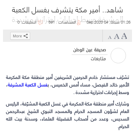
شاهد.. أمير مكة يتشرف بغسل الكعبة
المشرفة وسط إجراءات احترازية مشددة
01:26 صباحًا, 04 Sep 2020
المشاهدات : 591
التعليقات: 0
More
Click
Click
Click
Click
to
to
to
to
صحيفة عين الوطن
share
share
share
share
متابعات
on
on
on
on
WhatsApp
Telegram
Facebook
Twitter
(Opens
(Opens
(Opens
(Opens
تشرّف مستشار خادم الحرمين الشريفين أمير منطقة مكة المكرمة
in
الأمير خالد الفيصل، مساء أمس الخميس، ب
in
in
in
غسل الكعبة المشرفة
،
وسط إجراءات احترازية مشددة .
new
new
new
new
window)
window)
window)
window)
وشارك أمير منطقة مكة المكرمة في غسل الكعبة المشرّفة، الرئيس
العام لشؤون المسجد الحرام والمسجد النبوي الشيخ عبدالرحمن
السديس، وعدد من أصحاب الفضيلة العلماء، وسدنة بيت الله
الحرام.