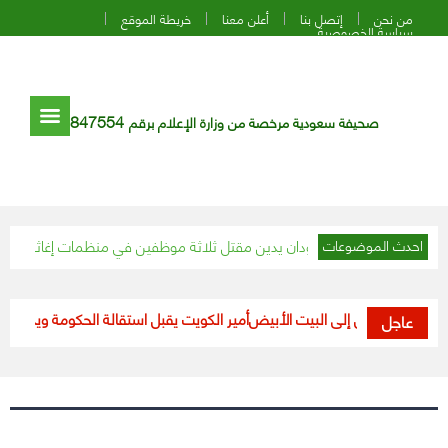
من نحن
إتصل بنا
أعلن معنا
خريطة الموقع
سياسة الخصوصية
847554
صحيفة سعودية مرخصة من وزارة الإعلام برقم
 المتحدة في السودان يدين مقتل ثلاثة موظفين في منظمات إغاثة بدارفور
الر
احدث الموضوعات
بايدن يدخل إلى البيت الأبيض
أمير الكويت يقبل استقالة الحكومة ويدعوها لتص
عاجل