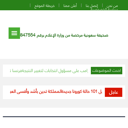
من نحن
إتصل بنا
أعلن معنا
خريطة الموقع
سياسة الخصوصية
847554
صحيفة سعودية مرخصة من وزارة الإعلام برقم
 تكشف ضغط ترامب على مسؤول انتخابات لتغيير النتيجة
فرنسا ترصد أكثر من 60 بؤرة لتفشي إنفلونزا الط
احدث الموضوعات
: تسجيل 101 حالة كورونا جديدة
المملكة تدين بأشد وأقسى العبارات العمل 
عاجل