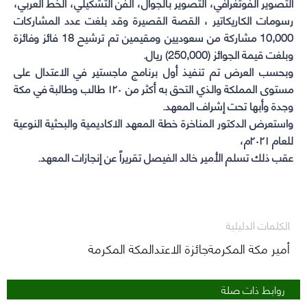
التصوير الفوتغرافي، التصوير بالجوال، الفن التشكيلي، الخط العربي،
رسومات الكاريكاتير ، القصة القصيرة وقد بلغت عدد المشاركات
10,000 مشاركة من سعوديين ومقيمين تم ترشيح 18 فائز وفائزة
وبلغت قيمة الجوائز (250,000) ريال.
وبحسب العرض تم تنفيذ أول برنامج ماجستير في الاعتدال على
مستوى المملكة والذي التحق به أكثر من ١٢٠ طالب وطالبة في مكة
وجدة وأبها تحت إشراف المعهد.
واستعرض الدكتور المناخرة خطة المعهد الاكاديمية والبحثية النوعية
للعام ٢٠٢١م،
عقب ذلك تسلم الأمير خالد الفيصل تقريراً عن إنجازات المعهد.
الكلمات الدليلية
أمير مكة المكرمةجائزة الاعتدالمكة المكرمة
روابط ذات صلة