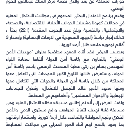
حوارات المملكة عن بعد والذي نظمه مركز الملك عبدالعزيز للحوار
الوطني.
وقدم برنامج الاعتدال البحثي المدعوم في مجالات الاعتدال المعنية
في مجالات كورونا وشملت الجوانب الأمنية، الاقتصادية، والصحية،
والاجتماعية، والنفسية وبلغ عدد البحوث المقدمة (221) بحثاً ،
كذلك إنجاز دراسة (الجهود السعودية في الازمات الإنسانية) وإصدار 3
أفلام توعوية هادفة خلال أزمة كورونا.
وبحسب العرض فقد أقام المعهد محاضرة بعنوان “مهددات الأمن
الوطني” بالتعاون مع رئاسة أمن الدولة ألقاها سعادة اللواء
المهندس بسام بن زكي عطية المتحدث الرسمي باسم رئاسة أمن
الدولة، واستعرض خلالها التاريخ الكبير للمهددات التي تتعامل معها
المملكة من خلال رئاسة أمن الدولة والجهات التي تتكامل معها
ومنها معهد الأمير خالد الفيصل للاعتدال، وتطرق للجماعات
الإرهابية و”الإخوان المسلمين” وأطماعهم في المنطقة.
ولفت العرض إلى أنه تم إطلاق مسابقة مظلة الاعتدال الفنية وهي
مسابقة فنية تهدف لتعزيز المواهب ورفع مستوى الوعي والأمن
الفكري وقيم المواطنة والتعاضد خلال أزمة كورونا واستثمار اوقاتهم
بما يعود بالنفع لهم اثناء الحجر المنزلي في مجالات المسابقة