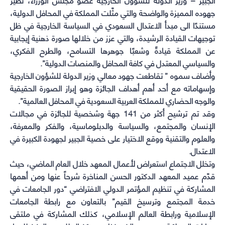
جهوده المميزة والواضحة والتي مثّلت المملكة في المحافل الدولية،
مستندًا الى مبدأ الاعتدال السعودي في السياسة الخارجية في ظل
توجيهات القيادة الرشيدة، والتي عزز من خلالها صورة ذهنية إيجابية
عن المملكة قيادةً وشعبًا جوهرها التسامح، والطرح الفكري،
والسياسي المعتدل في كافة المحافل والمنصات الدولية”.
وأضاف سموه ” تقاطعت جهود معالي وزير الدولة للشؤون الخارجية
وإسهاماته مع أحد أهم أهداف الجائزة وهو إبراز الصورة الحقيقية
والوجه الحضاري للمملكة العربية السعودية في المحافل العالمية”.
وقد تم ترشيح أكثر من 141 جهة وشخصية للجائزة في مجالات
الإنسان والمجتمع، والسياسة والدبلوماسية، والفكر والمعرفة،
والعلوم والتقنية ووقع الاختيار على خصية الجبير لجهودة الكبيرة في
الاعتدال.
وتخلل الاجتماع استعراض لأعمال المعهد خلال العام الماضي، حيث
قدّم عميد المعهد الدكتور الحسن المناخرة شرحاً عنها ومن أهمها
المشاركة في تنظيم المؤتمر الدولي الافتراضي “دور الجامعات في
خدمة المجتمع وترسيخ القيم” بالتعاون مع رابطة الجامعات
الإسلامية ورابطة العالم الإسلامي، كذلك المشاركة في ملتقى