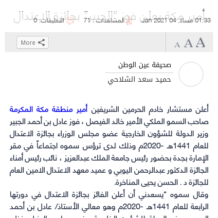
أمير مكة يعلن فوز “الجبير” بجائزة الاعتدال
01:33 مساءً, 04 Jan 2021
المشاهدات : 71
التعليقات: 0
More
Click
Click
Click
Click
to
to
to
to
صحيفة عين الوطن
share
share
share
share
حميد سعد الشلاحي
on
on
on
on
WhatsApp
Telegram
Facebook
Twitter
أعلن مستشار خادم الحرمين الشريفين
(Opens
(Opens
(Opens
(Opens
أمير منطقة مكة المكرمة
in
in
صاحب السمو الملكي الأمير خالد الفيصل ، فوز
in
in
عادل بن أحمد الجبير
وزير الدولة للشؤون الخارجية
new
new
new
new
عضو مجلس الوزراء بجائزة الاعتدال
window)
window)
window)
window)
للعام 1441هـ -2020م وذلك لدى ترؤس سموه اجتماعاً في مقر
الإمارة بجدة بحضور رئيس جامعة الملك عبدالعزيز ، نائب رئيس أمناء
الجائزة الدكتور عبدالرحمن اليوبي و عميد معهد الاعتدال الامين العام
للجائزة د . الحسن يحيى المناخرة.
وقال سموه “يسعدني أن أعلن الفائز بجائزة الاعتدال في دورتها
الرابعة للعام 1441هـ -2020م وهو معالي الأستاذ/ عادل بن أحمد
الجبير – وزير الدولة للشؤون الخارجية عضو مجلس الوزراء، نظير