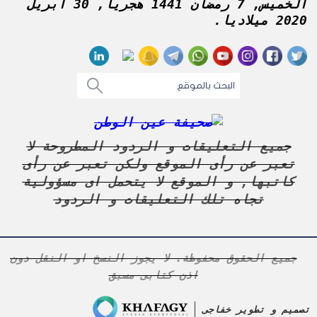
الخميس, 7 رمضان 1441 هجريا, 30 أبريل
2020 ميلاديا.
جميع التعليقات و الردود المطروحة لا
تعبر عن رأى الموقع ولكن تعبر عن رأى
كاتبها, و الموقع لا يتحمل اى مسؤولية
تجاه تلك التعليقات و الردود
جميع الحقوق محفوظة. لا يجوز النسخ او النقل دون
اذن كتابى مسبق
تصميم و تطوير
خفاجى