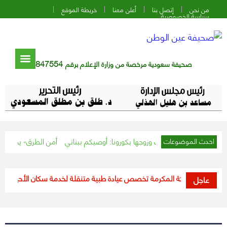
من نحن
إتصل بنا
أعلن معنا
خريطة الموقع
سياسة الخصوصية
847554
صحيفة سعودية مرخصة من وزارة الإعلام برقم
مصرية أصيبت وزوجها بكورونا: أوصيكم ببناتي
«أمن الطرق» يحذر قائدي المر
احدث الموضوعات
طقة مكة المكرمة تخصص عيادة طبية متنقلة لخدمة سكان الأحياء المعزولة
عاجل