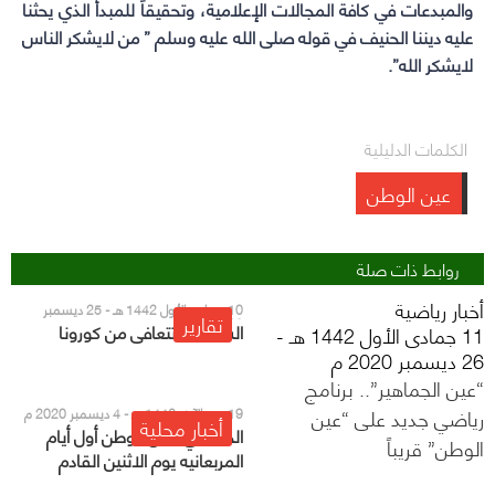
والمبدعات في كافة المجالات الإعلامية، وتحقيقاً للمبدأ الذي يحثنا
عليه ديننا الحنيف في قوله صلى الله عليه وسلم ” من لايشكر الناس
لايشكر الله”.
الكلمات الدليلية
عين الوطن
روابط ذات صلة
أخبار رياضية
10 جمادى الأول 1442 هـ - 25 ديسمبر
تقارير
2020 م
السعودية تتعافى من كورونا
11 جمادى الأول 1442 هـ -
26 ديسمبر 2020 م
“عين الجماهير”.. برنامج
رياضي جديد على “عين
19 ربيع الآخر 1442 هـ - 4 ديسمبر 2020 م
أخبار محلية
الحصيني لعين الوطن أول أيام
الوطن” قريباً
المربعانيه يوم الاثنين القادم