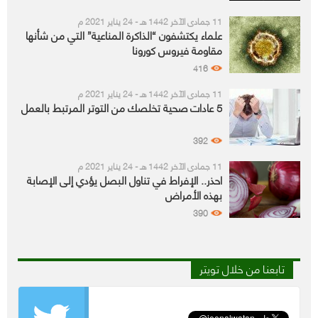
11 جمادى الآخر 1442 هـ - 24 يناير 2021 م
علماء يكتشفون “الذاكرة المناعية” التي من شأنها
مقاومة فيروس كورونا
416
11 جمادى الآخر 1442 هـ - 24 يناير 2021 م
5 عادات صحية تخلصك من التوتر المرتبط بالعمل
392
11 جمادى الآخر 1442 هـ - 24 يناير 2021 م
احذر.. الإفراط في تناول البصل يؤدي إلى الإصابة
بهذه الأمراض
390
تابعنا من خلال تويتر