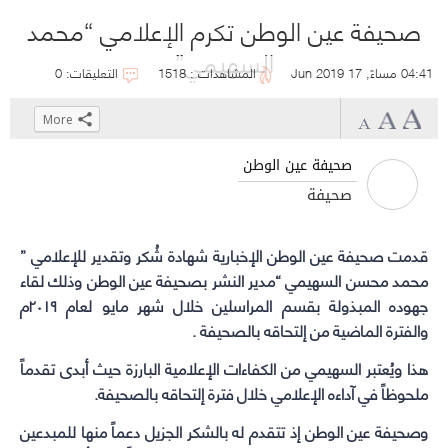
صحيفة عين الوطن تكرم الإعلامي “محمد
السهيمي”
04:41 مساءً, 17 Jun 2019
المشاهدات : 1518
التعليقات: 0
More
Click
Click
Click
Click
to
to
to
to
صحيفة عين الوطن
share
share
share
share
صحيفة
on
on
on
on
WhatsApp
Telegram
Facebook
Twitter
(Opens
(Opens
(Opens
(Opens
قدمت صحيفة عين الوطن الإخبارية شهادة شُكر وتقدير للإعلامي ”
in
in
in
in
محمد محسن السهيمي “مدير النشر بصحيفة عين الوطن وذلك لقاء
new
new
new
new
جهوده المبذولة بقسم المراسلين خلال شهر مايو لعام ٢٠١٩م
والفترة الماضية من إلتحاقه بالصحيفة .
window)
window)
window)
window)
هذا ويُعتبر السهيمي من الكفاءات الإعلامية البارزة حيث أبدى تقدماً
ملحوظاً في آداءه الإعلامي خلال فترة إلتحاقه بالصحيفة.
وصحيفة عين الوطن إذ تتقدم له بالشكر الجزيل دعماً منها للمبدعين