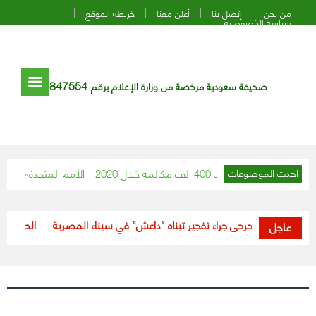
من نحن
إتصل بنا
أعلن معنا
خريطة الموقع
سياسة الخصوصية
847554
صحيفة سعودية مرخصة من وزارة الإعلام برقم
ل ما يقارب 400 الف مكالمة خلال 2020
«الأمم المتحدة»: نتابع باه
احدث الموضوعات
قتيل و3 جرحى جراء تفجير تبناه “داعش” في سيناء المصرية
“الصحة”: خلال 24 ساعة.. تعافي (188) حالة من فيروس ك
عاجل