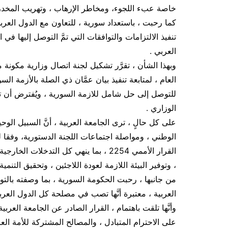
خاصة عبء اللجوء، ومخاطر الإرهاب ، وتهريب المخدر
كما رحبت ، باستعداد سورية ، للتعاون مع الدول العرب
تنفيذ الالتزامات والتوافقات التي تمَّ التوصل إليها في 
العربي .
وبهذا الشأن ، تقرَّر تشكيل لجنة اتصال وزارية مكونة م
العام ، لمتابعة تنفيذ بيان عمَّان ذي الصلة بالأزمة ال
للتوصل إلى حل شامل للازمة السورية ، ويُفترض أن ت
الوزاري .
على كل حالٍ ، ترى الجامعة العربية ، أنَّ السبيل الو
الوطني ، ومواصلة اجتماعات اللجنة الدستورية، وفقا 
القرار الأممي 2254 ، بما ينهي كل التد
، وتوفير البيئة اللازمة لعودة اللاجئين ، وتحقيق التنمية 
من جانبها ، رحبت الحكومة السورية ، بما وصفته بالتوج
العربية ، معتبرة أنَّها تصب في مصلحة كل الدول العرب
وأنَّها تلقت باهتمام ، القرار الصادر عن الجامعة العر
على الاحترام المتبادل ، والمصالح المشتركة للأمة العر