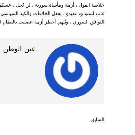
خلاصة القول ، أزمة ومأساة سورية ، لن تُحل ، عسكرياً ،
غاب لسنواتٍ عديدةٍ ، بفعل الخلافات والكيد السياسي ،
التوافق السوري ، وتُنهي أخطر أزمة عصفت بالنظام ال
عين الوطن
تصفّح
السابق
المقالات