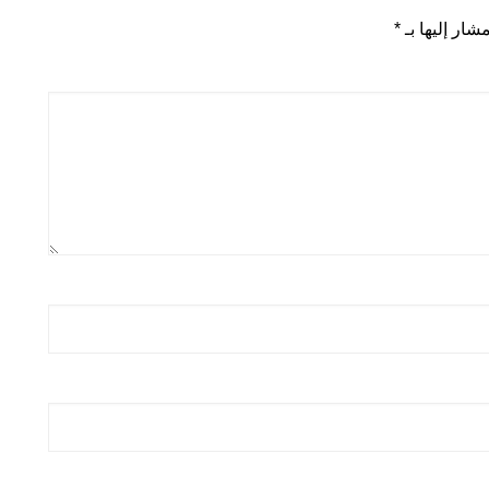
شار إليها بـ
*