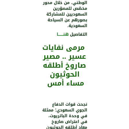
الوطني، من خلال محور
مخصّص للمصوّرين
السعوديين للمشاركة
بصورهم عن السياحة
السعودية.
التفاصيل
هنـــــــــا
مرمى نفايات
عسير .. مصير
صاروخ أطلقه
الحوثيون
مساء أمس
نجحت قوات الدفاع
الجوي السعودي؛ ممثلة
في وحدة الباتريوت،
في اعتراض صاروخ
معادٍ أطلقه الحوثيون