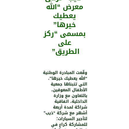
معرض “الله
يعطيك
خيرها”
بمسمى “ركز
على
الطريق”
وقّعت المبادرة الوطنية
“الله يعطيك خيرها”،
التي تتبناها جمعية
الأطفال المعوقين،
بالتعاون مع وزارة
الداخلية، اتفاقية
شراكة لمدة أربعة
أشهر مع شركة “ذيب”
لتأجير السيارات؛
للمشاركة كراعٍ في