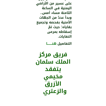
على عسير من الأراضي
اليمنية في الساعة
الثامنة مساء أمس..
وبدأ عددٌ من الجهات
الأمنية بفحصه وتجميع
بقاياه؛ حيث تمّ
إسقاطه بمرمى
النفايات.
التفاصيل
هنــــــــــا
فريق مركز
الملك سلمان
يتفقد
مخيمي
الأزرق
والزعتري