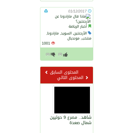
01/12/2017
أخبار الرياضة
الأرجنتين, السويد, مارادونا,
منتخب, مونديال
1001
)
0
(
)
0
(
المحتوى السابق
المحتوى التالي
شاهد.. مصرع 9 حوثيين
شمال صعدة