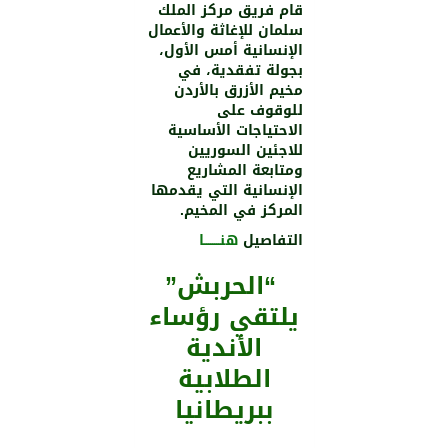
قام فريق مركز الملك
سلمان للإغاثة والأعمال
الإنسانية أمس الأول،
بجولة تفقدية، في
مخيم الأزرق بالأردن
للوقوف على
الاحتياجات الأساسية
للاجئين السوريين
ومتابعة المشاريع
الإنسانية التي يقدمها
المركز في المخيم.
التفاصيل
هنــــــــا
“الحربش”
يلتقي رؤساء
الأندية
الطلابية
ببريطانيا