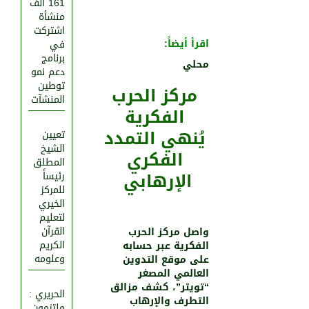
161 ألف
منشأة
اشتركت
اقرأ أيضاً:
في
برنامج
محلي
دعم نمو
توطين
مركز الحرب
المنشآت
الفكرية
يُنهي التمدد
تعيين
الشيخ
الفكري
المطلق
الإرهابي
رئيساً
للمركز
الخيري
لتعليم
القرآن
واصل مركز الحرب
الكريم
الفكرية عبر حسابه
وعلومه
على موقع التدوين
العالمي المصغر
“تويتر”، كشف مزالق
الحريري :
التطرف والإرهاب
ملتزمون