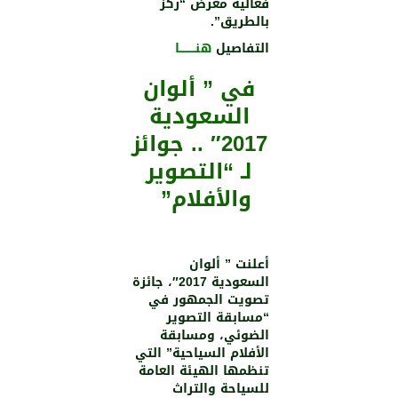
فعالية معرض “ركز
بالطريق”.
التفاصيل
هنـــــــــا
في ” ألوان
السعودية
2017″ .. جوائز
لـ “التصوير
والأفلام”
أعلنت ” ألوان
السعودية 2017″، جائزة
تصويت الجمهور في
“مسابقة التصوير
الضوئي، ومسابقة
الأفلام السياحية” التي
تنظمها الهيئة العامة
للسياحة والتراث