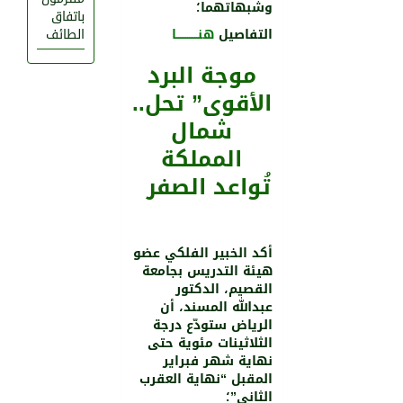
وشبهاتهما؛
باتفاق
التفاصيل
هنــــــــــــا
الطائف
موجة البرد
الأقوى” تحل..
شمال
المملكة
تُواعد الصفر
أكد الخبير الفلكي عضو
هيئة التدريس بجامعة
القصيم، الدكتور
عبدالله المسند، أن
الرياض ستودّع درجة
الثلاثينات مئوية حتى
نهاية شهر فبراير
المقبل “نهاية العقرب
الثاني”؛