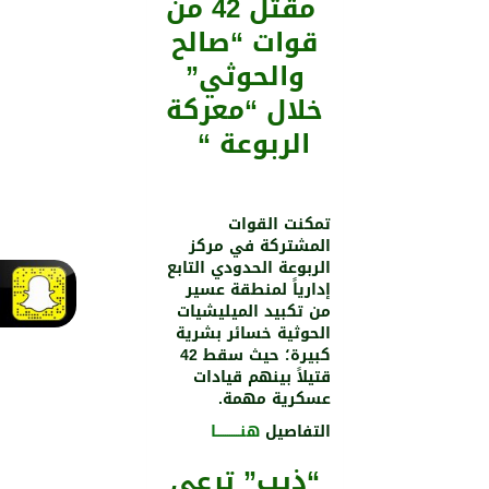
مقتل 42 من
قوات “صالح
والحوثي”
خلال “معركة
الربوعة “
تمكنت القوات
المشتركة في مركز
الربوعة الحدودي التابع
إدارياً لمنطقة عسير
من تكبيد الميليشيات
الحوثية خسائر بشرية
كبيرة؛ حيث سقط 42
قتيلاً بينهم قيادات
عسكرية مهمة.
التفاصيل
هنـــــــــــا
“ذيب” ترعى