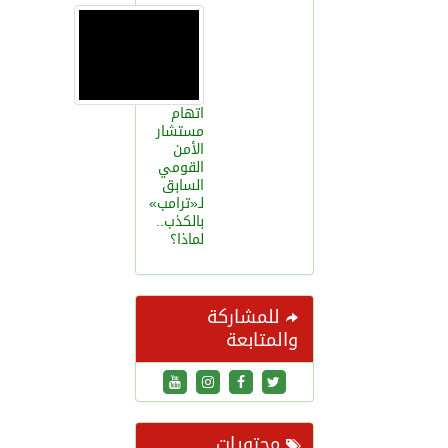
اتهام
مستشار
الأمن
القومي
السابق
لـ«ترامب»
بالكذب..
لماذا؟
للمشاركة
والمتابعة
محتويات