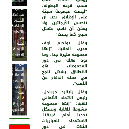
ميتشغن
مجلس
سحب قرعة البطولة:
شباب
“ليست مجموعة سيئة
محافظة
على الإطلاق. يجب أن
الحجرة
تتحسن الأرجنتين ولا
الرياضية
يمكن أن نلعب بشكل
بالتعاون
سيئ كما يحدث”.
مع
وقال يواخيم لوف
لجنة
مدرب ألمانيا: “إنها
التنمية
بيان
مجموعة مثيرة جدا، وما
الاجتماعية
عاجل
نود فعله في دور
من
المجموعات هو
السفارة
الانطلاق بشكل ناجح
الألمانية
في حملة الدفاع عن
بالسعودية
اللقب”.
تكذب
وقال راينارد جريندل،
فيه
رئيس الاتحاد الألماني
قناة
للعبة: “إنها مجموعة
الجزيرة
مشوقة للغاية وتشكل
القطرية
تحديا أمام فريقنا.
الاستعداد للمباريات
الثلاث في دور