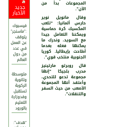
المجموعات بدأ من
جديد
الآن”.
الأخبار
وقال مانويل نوير
حارس ألمانيا: “تلعب
فيسبوك
المكسيك كرة حماسية
:”ماسنجر”
ويمكننا التعامل جيدا
يتوقف
مع السويد، وندرك ما
عن العمل
يمكنها فعله بعدما
في عدد
أطاحت بإيطاليا. كوريا
من دول
الجنوبية منتخب قوي”.
العالم
قال روبرتو مارتينيز
مدرب بلجيكا “إنها
متوسطة
مجموعة تدعو للتحدي،
وثانوية
وأعتقد أنها المجموعة
الركوبة
الأصعب من حيث السفر
تستقبل
والتنقلات”.
وفدوزارة
التعليم
بالورود
“هدف”: