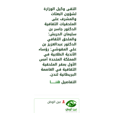
التقى وكيل الوزارة
لشؤون البعثات
والمشرف على
الملحقيات الثقافية
الدكتور جاسر بن
سليمان الحربش؛
والملحق الثقافي
الدكتور عبدالعزيز بن
علي المقوشي؛ رؤساء
الأندية الطلابية في
المملكة المتحدة أمس
الأول بمقر الملحقية
الثقافية في العاصمة
البريطانية لندن.
التفاصيل
هنـــــــــا
عين الوطن