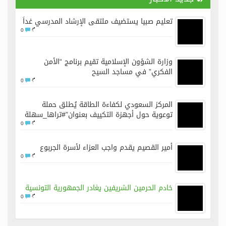
مستشار الأمن القومي الأميركي يبعث برسائل لوزير دفاع فنزويلا.. وهذا ما يطلبه
تعليم صبيا يستضيف ملتقى الإرشاد المدرسي غداً
0
وزارة الشؤون الإسلامية تقيم برنامج “الأمن
الفكري” في مساجد السيح
0
المركز السعودي لكفاءة الطاقة يُطلق حملة
توعوية حول أجهزة التكييف بعنوان”#تراها_سهلة
0
أمير القصيم يقدم واجب العزاء لأسرة الجربوع
0
خادم الحرمين الشريفين يغادر الجمهورية التونسية
0