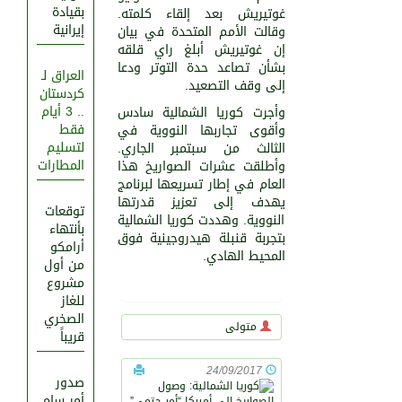
بقيادة
غوتيريش بعد إلقاء كلمته.
إيرانية
وقالت الأمم المتحدة في بيان
إن غوتيريش أبلغ راي قلقه
بشأن تصاعد حدة التوتر ودعا
العراق لـ
إلى وقف التصعيد.
كردستان
.. 3 أيام
وأجرت كوريا الشمالية سادس
فقط
وأقوى تجاربها النووية في
لتسليم
الثالث من سبتمبر الجاري.
المطارات
وأطلقت عشرات الصواريخ هذا
العام في إطار تسريعها لبرنامج
يهدف إلى تعزيز قدرتها
توقعات
النووية. وهددت كوريا الشمالية
بأنتهاء
بتجربة قنبلة هيدروجينية فوق
أرامكو
المحيط الهادي.
من أول
مشروع
للغاز
الصخري
متولى
قريباً
24/09/2017
صدور
أمر سام