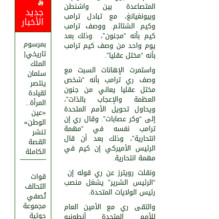
المتصاعدة بين واشنطن
جديد
وبيونغيانغ، مع تبادل ترامب
الأخبار
وكيم الشتائم. ووصف ترامب
كيم بأنه “مجنون”، وذلك بعد
بمرسوم
يوم واحد من وصف كيم ترامب
تاريخي|
بأنه “مختل عقليا”.
الملك
واستمرت الإهانات السبت مع
سلمان
وصف ري ترامب بأنه “شخص
ينتصر
مختل عقليا يعاني من جنون
لقيادة
العظمة والإعجاب بالذات”،
المرأة..
ويحاول تحويل الأمم المتحدة
«عين
إلى “وكر عصابات”. وقال ري إن
الوطن»
ترامب نفسه في “مهمة
تنشر
انتحارية”، وذلك بعد أن قال
القصة
الرئيس الأميركي إن كيم في
الكاملة
مهمة انتحارية.
ونقلت رويترز عن ري قوله إن
قوات
“الرئيس الشرير” يشغل منصب
التحالف
رئيس الولايات المتحدة.
تُصفي
مجموعة
والتقى ري مع الأمين العام
حوثية
للأمم المتحدة أنطونيو