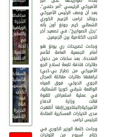
ميتشغن
بلاده صواريخها على البر
مجلس
الأميركي الرئيسي “أمر حتمي”،
شباب
بعد أن وصف الرئيس الأميركي
محافظة
دونالد ترامب الزعيم الكوري
الحجرة
الشمالي كيم جونغ أون بأنه
الرياضية
“رجل الصواريخ”، في تصعيد آخر
بالتعاون
للحرب الكلامية بين الزعيمين.
مع
لجنة
وجاءت تصريحات ري يونغ هو
التنمية
أمام الجمعية العامة للأمم
بيان
الاجتماعية
المتحدة، بعد ساعات من دخول
عاجل
طائرات قاذفة تابعة لسلاح الجو
من
الأميركي من (طراز بي-1بي)
السفارة
ترافقها طائرات مقاتلة المجال
الألمانية
الجوي الدولي، فوق المياه
بالسعودية
الواقعة شرقي كوريا الشمالية،
تكذب
في عملية استعراض للقوة
فيه
قالت وزارة الدفاع
قناة
الأميركية(البنتاجون)إنها أظهرت
الجزيرة
مدى الخيارات العسكرية المتاحة
القطرية
للرئيس ترامب.
وجاءت كلمة الوزير الكوري في
ختام أسبوع من التوترات