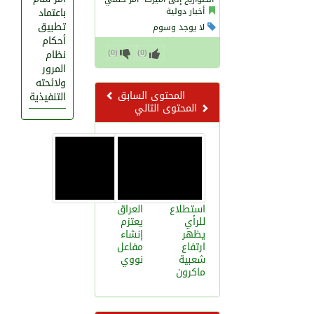
أخبار دولية
باعتماد
تطبيق
لا يوجد وسوم
أحكام
)
0
(
)
0
(
نظام
المرور
ولائحته
المحتوى السابق
التنفيذية
المحتوى التالي
استطلاع
العراق
للرأي
يعتزم
يظهر
إنشاء
ارتفاع
مفاعل
شعبية
نووي
ماكرون