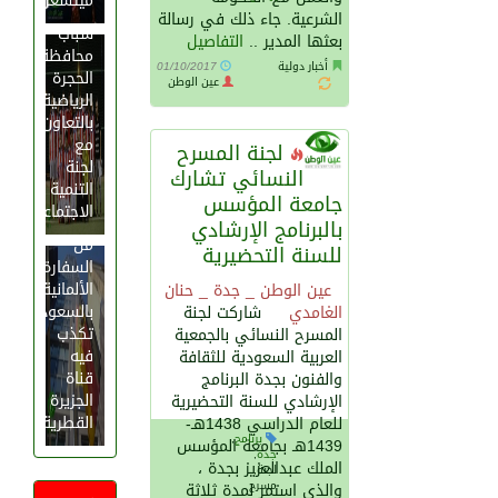
ميتشغن
مجلس
الشرعية. جاء ذلك في رسالة
شباب
بعثها المدير ..
التفاصيل
محافظة
أخبار دولية
01/10/2017
الحجرة
عين الوطن
الرياضية
بالتعاون
مع
لجنة المسرح
لجنة
النسائي تشارك
التنمية
جامعة المؤسس
بيان
الاجتماعية
عاجل
بالبرنامج الإرشادي
من
للسنة التحضيرية
السفارة
الألمانية
عين الوطن _ جدة _ حنان
بالسعودية
الغامدي
شاركت لجنة
تكذب
المسرح النسائي بالجمعية
فيه
العربية السعودية للثقافة
قناة
والفنون بجدة البرنامج
الجزيرة
الإرشادي للسنة التحضيرية
القطرية
للعام الدراسي 1438هـ-
برنامج
,
1439هـ بجامعة المؤسس
جدة
,
الملك عبدالعزيز بجدة ،
لجنة,
مسرح
والذي استمر لمدة ثلاثة