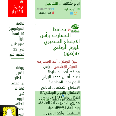
ايام متتالية ..
التفاصيل
جديد
أخبار محلية
30/09/2017
الأخبار
عين الوطن
قائمة
محافظ
الموقوفين..
19 اسماً
المسارحة يرأس
بارزاً
الاجتماع التحضيري
متورطين
لليوم الوطني
في 12
87(صور)
قضية كبرى
عين الوطن ـ أحد المسارحة
- المركز الإعلامي :
رأس
روضة
محافظ أحد المسارحة
الأمير
أ.عبدالله بن محمد الريثي
سلطان
اليوم بمقر المحافظة،
بن محمد
الاجتماع التحضيري لبرنامج
تشارك
الاحتفال باليوم الوطني87
في
لهذا العام 1438هـ، بحضور
اليوم
المسارحة, اليوم الوطني,
برنامج
,
مديري الإدارت ذات العلاقة،
العالمي
حفل,
فعاليات
وبمتابعة لجنة التنمية
لصحة
السياحية. وأكد الريثي ..
الفم