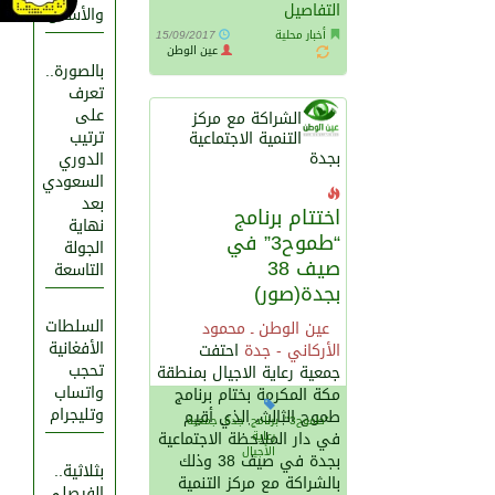
التفاصيل
والأسنان
أخبار محلية
15/09/2017
عين الوطن
بالصورة..
تعرف
على
الشراكة مع مركز
ترتيب
التنمية الاجتماعية
بجدة
الدوري
السعودي
بعد
اختتام برنامج
نهاية
“طموح3” في
الجولة
صيف 38
التاسعة
بجدة(صور)
السلطات
عين الوطن ـ محمود
الأفغانية
الأركاني - جدة
احتفت
تحجب
جمعية رعاية الاجيال بمنطقة
واتساب
مكة المكرمة بختام برنامج
وتليجرام
طموح الثالث، الذي أقيم
"طموح3"
,
برنامج
,
جدة
,
جمعية
في دار الملاحظة الاجتماعية
رعاية
الأجيال
بجدة في صيف 38 وذلك
بثلاثية..
بالشراكة مع مركز التنمية
الفيصلي