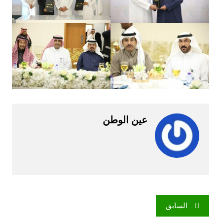
عين الوطن
تصفّح
السابق
المقالات