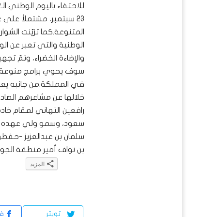
23 سبتمبر، مشتملاً على ع
المتنوعة.كما تزيّنت الشوارع
الوطنية والتي تعبر عن الول
والإضاءة الخضراء، وتمّ تجه
سوف يحوي برامج منوعة ع
في المملكة.من جانبه يعي
خلالها عن مشاعرهم الصادق
رافعين التهاني لمقام خادم
سعود، وسمو ولي عهده ال
سلمان بن عبدالعزيز -حفظه
بن نواف أمير منطقة الجوف، بمنا
المزيد
انقر
اضغط
انقر
انقر
اضغط
للمشاركة
للمشاركة
للمشاركة
لتشارك
للمشاركة
على
على
على
على
على
تويتر
فيسبوك
Telegram
LinkedIn
WhatsApp
تويتر
ف