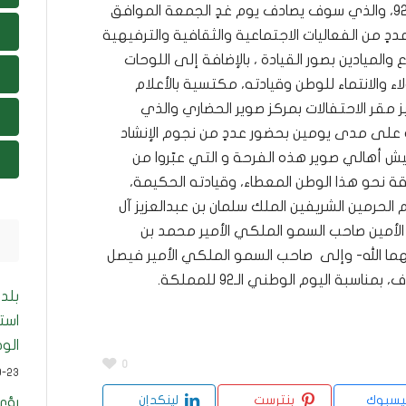
للاحتفاء باليوم الوطني الـ92، والذي سوف يصادف يوم غدٍ الجمعة الموافق
ددٍ من الفعاليات الاجتماعية والثقافية والترفيهية
 والميادين بصور القيادة ، بالإضافة إلى اللوحات
اء والانتماء للوطن وقيادته، مكتسية بالأعلام
يز مقر الاحتفالات بمركز صوير الحضاري والذي
لى مدى يومين بحضور عددٍ من نجوم الإنشاد
ش أهالي صوير هذه الفرحة و التي عبّروا من
ة نحو هذا الوطن المعطاء، وقيادته الحكيمة،
 الحرمين الشريفين الملك سلمان بن عبدالعزيز آل
أمين صاحب السمو الملكي الأمير محمد بن
ما الله- وإلى صاحب السمو الملكي الأمير فيصل
سبة اليوم الوطني الـ92 للمملكة.
بلد
است
الو
0
9-23
يسبوك
بنترست
لينكدإن
رؤى 