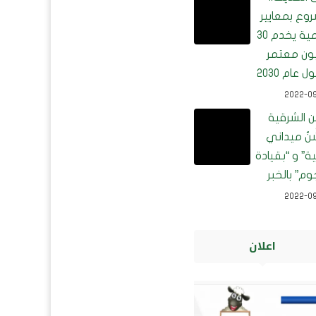
وع بمعايير
عالمية يخدم 30
ون معتمر
ل عام 2030
2022-0
ن الشرقية
شِّنُ ميداني
ة” و “بقيادة
وم” بالخبر
2022-0
اعلان