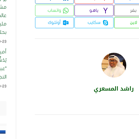
مشر
بفر
ياهو
واتساب
لاين
سكايب
أوتلوك
ملي
بحلو
9-23
أمي
يُدَ
“عبي
النج
راشد المسعري
9-23