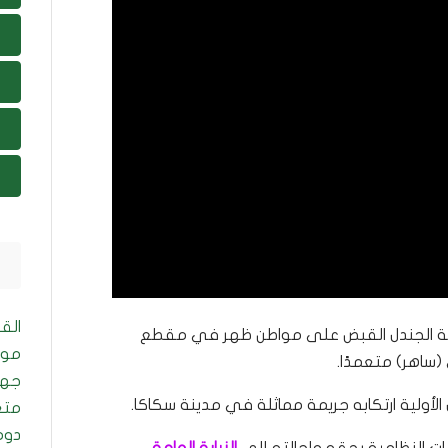
الق
 الجندل القبض على مواطن ظهر في مقطع
موا
(ساهر) متعمدًا.
جها
 الأولية ارتكابه جريمة مماثلة في مدينة سكاكا.
متع
دوم