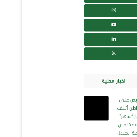
اخبار محلية
بض على
طن أتلف
ز “ساهر”
مدًا في
ة الجندل