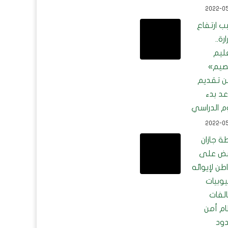
2022-0
ب ارتفاع
رة..
ليم
صيم»
ن تقديم
د بدء
وم الدراسي
2022-0
ة جازان
ض على
طن لإيوائه
ثيوبيات
لفات
ام أمن
دود