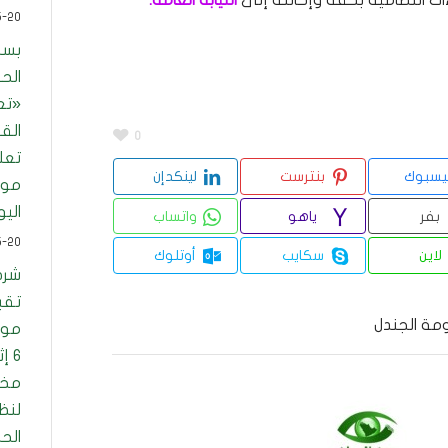
ءات النظامية بحقه وإحالته إلى
النيابة العامة.
5-20
بسب
الحرا
«تع
الق
0
تعل
يسبوك
بنترست
لينكدإن
موع
الي
بفر
ياهو
واتساب
5-20
لاين
سكايب
أوتلوك
شرط
تقب
ومة الجندل
موا
6 إ
مخا
لنظ
الح