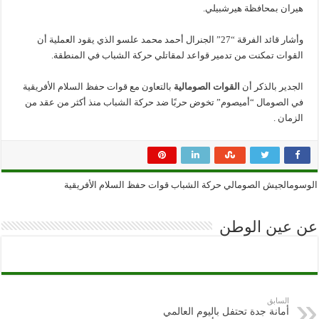
هيران بمحافظة هيرشبيلي.
من
حركة
الشباب
في
وأشار قائد الفرقة “27” الجنرال أحمد محمد علسو الذي يقود العملية أن
إقليم
هيران
القوات تمكنت من تدمير قواعد لمقاتلي حركة الشباب في المنطقة.
مغلقة
الجدير بالذكر أن
القوات الصومالية
بالتعاون مع قوات حفظ السلام الأفريقية
في الصومال “أميصوم” تخوض حربًا ضد حركة الشباب منذ أكثر من عقد من
الزمان .
الوسومالجيش الصومالي حركة الشباب قوات حفظ السلام الأفريقية
عن عين الوطن
السابق
أمانة جدة تحتفل باليوم العالمي