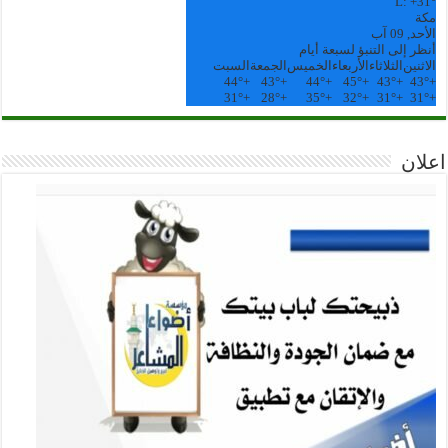
L:
+
31°
مكة
الأحد, 09 آب
أنظر إلى التنبؤ لسبعة أيام
الاثنين
الثلاثاء
الأربعاء
الخميس
الجمعة
السبت
44°
+
43°
+
44°
+
45°
+
43°
+
43°
+
31°
+
28°
+
35°
+
32°
+
31°
+
31°
+
اعلان