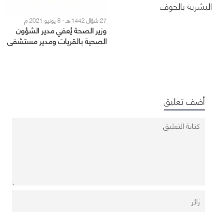
البشرية بالجوف
27 شوّال 1442 هـ - 8 يونيو 2021 م
وزير الصحة يُعفي مدير الشؤون
الصحية بالقريات ومدير مستشفى
القريات من منصبيهما
أضف تعليق