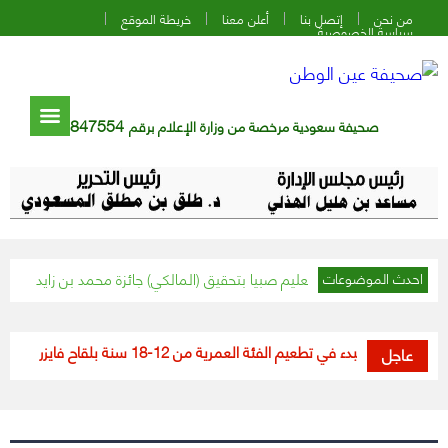
من نحن
إتصل بنا
أعلن معنا
خريطة الموقع
سياسة الخصوصية
847554
صحيفة سعودية مرخصة من وزارة الإعلام برقم
نئ وزارة التعليم وتعليم صبيا بتحقيق (المالكي) جائزة محمد بن زايد لأفضل معل
احدث الموضوعات
ُعلن البدء في تطعيم الفئة العمرية من 12-18 سنة بلقاح فايزر بيونتك
“الحج 
عاجل