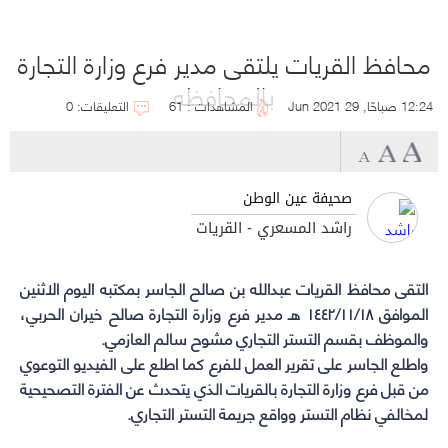
محافظ القريات يلتقى مدير فرع وزارة التجارة
بالمحافظه
12:24 صباحًا, 29 Jun 2021
المشاهدات : 61
التعليقات: 0
صحيفة عين الوطن
راشد المسعري - القريات
التقى
محافظ القريات عبدالله بن صالح الجاسر
بمكتبه اليوم الاثنين
الموافق ١٤٤٢/١١/١٨ هـ مدير فرع وزارة التجارة صالح خيران الحربي،
والموظف بقسم التستر التجاري مشوح سالم العازمي.
واطلع الجاسر على تقرير العمل للفرع كما اطلع على الفيديو التوعوي
من قبل فرع وزارة التجارة بالقريات الذي يتحدث عن الفترة التصحيحية
لمخالفي نظام التستر وواقع جريمة التستر التجاري.