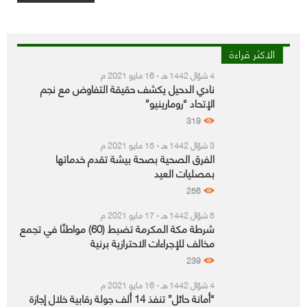
الاكثر قراءة
4 شوّال 1442 هـ - 16 مايو 2021 م
نادي الدحيل يكشف حقيقة التفاوض مع نجم
الإتحاد “رومارينيو”
319
3 شوّال 1442 هـ - 15 مايو 2021 م
الفرق الصحية بصحة بيشة تقدم خدماتها
بمصليات العيد
256
5 شوّال 1442 هـ - 17 مايو 2021 م
شرطة مكة المكرمة تضبط (60) مواطنًا في تجمع
مخالف للإجراءات الاحترازية برنية
239
4 شوّال 1442 هـ - 16 مايو 2021 م
“أمانة حائل” تنفذ 14 ألف جولة رقابية خلال إجازة