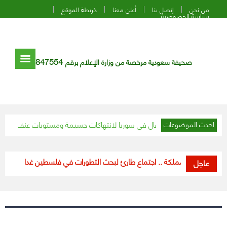
من نحن
إتصل بنا
أعلن معنا
خريطة الموقع
سياسة الخصوصية
847554
صحيفة سعودية مرخصة من وزارة الإعلام برقم
 يرصد تعرض الأطفال في سوريا لانتهاكات جسيمة ومستويات عنف مروعة
ك
احدث الموضوعات
عوة من المملكة .. اجتماع طارئ لبحث التطورات في فلسطين غدا
“الداخلية”: استم
عاجل