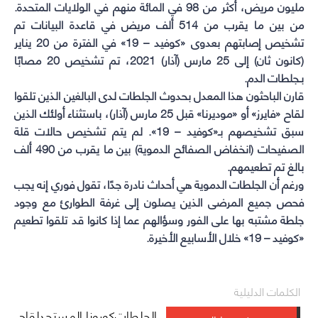
مليون مريض، أكثر من 98 في المائة منهم في الولايات المتحدة.
من بين ما يقرب من 514 ألف مريض في قاعدة البيانات تم
تشخيص إصابتهم بعدوى «كوفيد – 19» في الفترة من 20 يناير
(كانون ثان) إلى 25 مارس (آذار) 2021، تم تشخيص 20 مصابًا
بـجلطات الدم.
قارن الباحثون هذا المعدل بحدوث الجلطات لدى البالغين الذين تلقوا
لقاح «فايرز» أو «موديرنا» قبل 25 مارس (آذار)، باستثناء أولئك الذين
سبق تشخيصهم بـ«كوفيد – 19». لم يتم تشخيص حالات قلة
الصفيحات (انخفاض الصفائح الدموية) بين ما يقرب من 490 ألف
بالغ تم تطعيمهم.
ورغم أن الجلطات الدموية هي أحداث نادرة جدًا، تقول فوري إنه يجب
فحص جميع المرضى الذين يصلون إلى غرفة الطوارئ مع وجود
جلطة مشتبه بها على الفور وسؤالهم عما إذا كانوا قد تلقوا تطعيم
«كوفيد – 19» خلال الأسابيع الأخيرة.
الكلمات الدليلية
الجلطات
كورونا المستجدلقاح