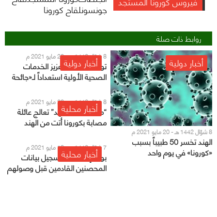
فيروس كورونا المستجد
جونسونلقاح كورونا
روابط ذات صلة
8 شوّال 1442 هـ - 20 مايو 2021 م
أخبار دولية
أخبار دولية
توصية علمية بتعزيز الخدمات
الصحية الأولية استعداداً لـ«جائحة
مقبلة»
8 شوّال 1442 هـ - 20 مايو 2021 م
أخبار محلية
“مدينة الملك فهد” تعالج عائلة
مصابة بكورونا أتت من الهند
8 شوّال 1442 هـ - 20 مايو 2021 م
الهند تخسر 50 طبيباً بسبب
7 شوّال 1442 هـ - 19 مايو 2021 م
«كورونا» في يوم واحد
أخبار محلية
بوابة إلكترونية لتسجيل بيانات
المحصنين القادمين قبل وصولهم