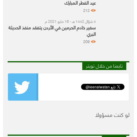
عيد الفطر المبارك
212
4 شوّال 1442 هـ - 16 مايو 2021 م
سفير خادم الحرمين في الأردن يتفقد منفذ الحديثة
البري
209
تابعنا من خلال تويتر
لو كنت مسؤولا