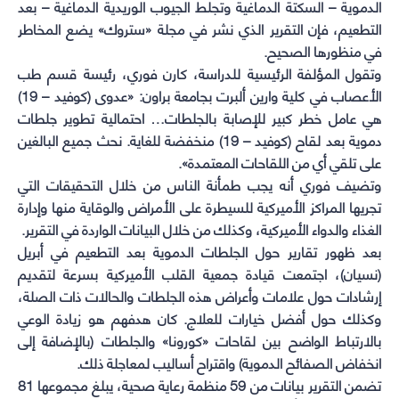
الدموية – السكتة الدماغية وتجلط الجيوب الوريدية الدماغية – بعد
التطعيم، فإن التقرير الذي نشر في مجلة «ستروك» يضع المخاطر
في منظورها الصحيح.
وتقول المؤلفة الرئيسية للدراسة، كارن فوري، رئيسة قسم طب
الأعصاب في كلية وارين ألبرت بجامعة براون: «عدوى (كوفيد – 19)
هي عامل خطر كبير للإصابة بالجلطات… احتمالية تطوير جلطات
دموية بعد لقاح (كوفيد – 19) منخفضة للغاية. نحث جميع البالغين
على تلقي أي من اللقاحات المعتمدة».
وتضيف فوري أنه يجب طمأنة الناس من خلال التحقيقات التي
تجريها المراكز الأميركية للسيطرة على الأمراض والوقاية منها وإدارة
الغذاء والدواء الأميركية، وكذلك من خلال البيانات الواردة في التقرير.
بعد ظهور تقارير حول الجلطات الدموية بعد التطعيم في أبريل
(نسيان)، اجتمعت قيادة جمعية القلب الأميركية بسرعة لتقديم
إرشادات حول علامات وأعراض هذه الجلطات والحالات ذات الصلة،
وكذلك حول أفضل خيارات للعلاج. كان هدفهم هو زيادة الوعي
بالارتباط الواضح بين لقاحات «كورونا» والجلطات (بالإضافة إلى
انخفاض الصفائح الدموية) واقتراح أساليب لمعاجلة ذلك.
تضمن التقرير بيانات من 59 منظمة رعاية صحية، يبلغ مجموعها 81