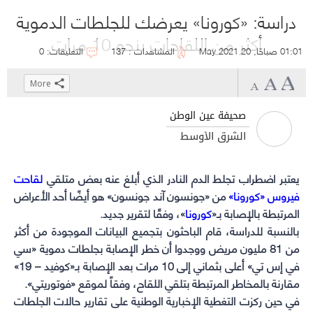
دراسة: «كورونا» يعرضك للجلطات الدموية
أكثر من اللقاحات بنحو 10 مرات
01:01 صباحًا, 20 May 2021
المشاهدات : 137
التعليقات: 0
More
Click
Click
Click
Click
to
to
to
to
صحيفة عين الوطن
share
share
share
share
الشرق الأوسط
on
on
on
on
WhatsApp
Telegram
Facebook
Twitter
(Opens
(Opens
(Opens
(Opens
يعتبر اضطراب تجلط الدم النادر الذي أبلغ عنه بعض متلقي
لقاحت
فيروس «كورونا»
in
in
in
in
من «جونسون آند جونسون» هو أيضًا أحد الأعراض
المرتبطة بالإصابة بـ«
كورونا
new
»، وفقًا لتقرير جديد.
new
new
new
window)
window)
window)
window)
بالنسبة للدراسة، قام الباحثون بتجميع البيانات الموجودة من أكثر
من 81 مليون مريض ووجدوا أن خطر الإصابة بجلطات دموية «سي
في إس تي» أعلى بثماني إلى 10 مرات بعد الإصابة بـ«كوفيد – 19»
مقارنة بالمخاطر المرتبطة بتلقي اللقاح، وفقاً لموقع «فوتوريتي».
في حين ركزت التغطية الإخبارية الوطنية على تقارير حالات الجلطات