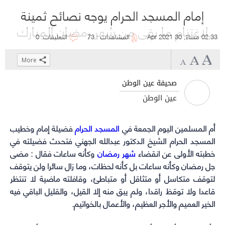
إمام المسجد الحرام يوجه نصائح ثمينة
لاغتنام ما بقى من شهر رمضان المبارك
02:33 مساءً, 30 Apr 2021
المشاهدات : 73
التعليقات: 0
More
Click
Click
Click
Click
to
to
to
to
صحيفة عين الوطن
share
share
share
share
عين الوطن
on
on
on
on
WhatsApp
Telegram
Facebook
Twitter
أم المسلمين اليوم الجمعة في
المسجد الحرام
(Opens
(Opens
(Opens
(Opens
فضيلة إمام وخطيب
in
in
in
in
المسجد الحرام الشيخ الدكتور عبدالله الجهني فتحدث فضيلته في
خطبته الأولى عن انقضاء
شهر رمضان
new
new
new
new
وكأنه ساعات فقال : مضى
window)
window)
window)
window)
جل رمضان وكأنه ساعات بل كأنه لحظات، وما زال سائرا ولن يتوقف
لتوقف متكاسل أو متثاقل أو متباطئ، وقافلته ماضية لا تنتظر
قاعدا ولا توقظ راقدا، ولم يبق منه إلا القيل، والقليل الباقي فيه
الخير العميم والأجر العظيم، والأعمال بالخواتيم.