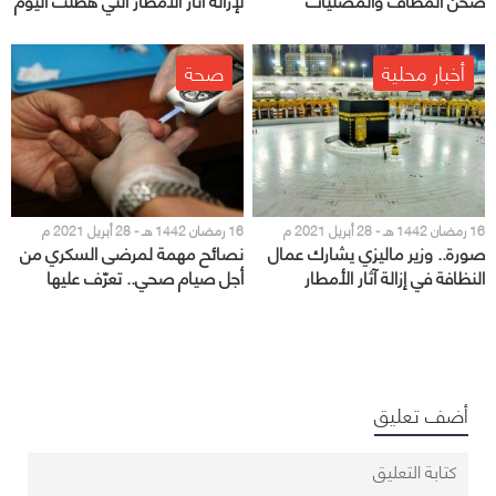
بالمسجد الحرام
على المسجد الحرام
أخبار محلية
صحة
16 رمضان 1442 هـ - 28 أبريل 2021 م
16 رمضان 1442 هـ - 28 أبريل 2021 م
صورة.. وزير ماليزي يشارك عمال
نصائح مهمة لمرضى السكري من
النظافة في إزالة آثار الأمطار
أجل صيام صحي.. تعرّف عليها
بالمسجد الحرام
أضف تعليق