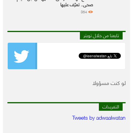
صحي.. تعرّف عليها
354
تابعنا من خلال تويتر
لو كنت مسؤولا
التغريدات
Tweets by adwaalwatan