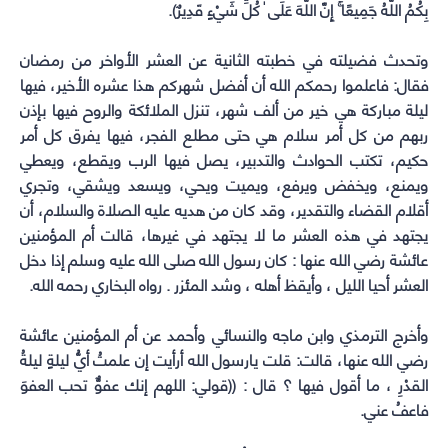
بِكُمُ اللَّهُ جَمِيعًا ۚ إِنَّ اللَّهَ عَلَى ٰ كُلِّ شَيْءٍ قَدِيرٌ).
وتحدث فضيلته في خطبته الثانية عن العشر الأواخر من رمضان
فقال: فاعلموا رحمكم الله أن أفضل شهركم هذا عشره الأخير، فيها
ليلة مباركة هي خير من ألف شهر، تنزل الملائكة والروح فيها بإذن
ربهم من كل أمر سلام هي حتى مطلع الفجر، فيها يفرق كل أمر
حكيم، تكتب الحوادث والتدبير، يصل فيها الرب ويقطع، ويعطي
ويمنع، ويخفض ويرفع، ويميت ويحي، ويسعد ويشقي، وتجري
أقلام القضاء والتقدير، وقد كان من هديه عليه الصلاة والسلام، أن
يجتهد في هذه العشر ما لا يجتهد في غيرها، قالت أم المؤمنين
عائشة رضي الله عنها : كان رسول الله صلى الله عليه وسلم إذا دخل
العشر أحيا الليل ، وأيقظ أهله ، وشد المئزر . رواه البخاري رحمه الله.
وأخرج الترمذي وابن ماجه والنسائي وأحمد عن أم المؤمنين عائشة
رضي الله عنها، قالت: قلت يارسول الله ﺃﺭﺃﻳﺖ ﺇﻥ ﻋﻠﻤﺖُ ﺃﻱُّ ﻟﻴﻠﺔٍ ﻟﻴﻠﺔُ
اﻟﻘﺪْﺭِ ، ﻣﺎ ﺃﻗﻮﻝ ﻓﻴﻬﺎ ؟ ﻗﺎﻝ : ((ﻗﻮﻟﻲ: اﻟﻠﻬﻢ ﺇﻧﻚ ﻋﻔﻮٌّ ﺗﺤﺐ اﻟﻌﻔﻮَ
ﻓﺎﻋﻒُ ﻋﻨﻲ.