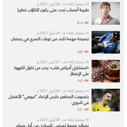
13 رمضان 1442 هـ - 25 أبريل 2021 م
طبيبة أعصاب تحدد متى يكون التثاؤب خطيرا
814
14 رمضان 1442 هـ - 26 أبريل 2021 م
نصيحة مهمة للحد من نوبات الصرع في رمضان
482
15 رمضان 1442 هـ - 27 أبريل 2021 م
«استشاري أمراض قلب» يحذر من تناول القهوة
على الإفطار
442
14 رمضان 1442 هـ - 26 أبريل 2021 م
بتصويت الجماهير حارس الإتحاد “غروهي” الأفضل
في الدوري
431
16 رمضان 1442 هـ - 28 أبريل 2021 م
نصائح مهمة لمرضى السكري من أجل صيام