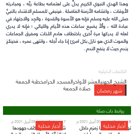
وهذا الهدي النبوي الكريم يدلُّ على اهتمامه بطاعة ربِّه ، ومبادرته
الأوقات ، واغتنامه الأزمنة الفاضلة . فينبغي للمسلم الاقتداء بالنبيِّ
صلى الله عليه وسلم فإنه هو الأسوة والقدوة ، والجِد والاجتهاد في
عبادة الله ، وألاّ يضيع ساعات هذه الأيام والليالي ؛ فإنه لا يدري
لعله لا يدركها مرة أخرى باختطاف هادم اللذات ومفرق الجماعات
والموت الذي هو نازل بكل امرئ إذا جاء أجله ، وانتهى عمره ، فحينئذٍ
يندم حيث لا ينفع الندم .
الكلمات الدليلية
الشيخ الجهنيالعشر الأواخرالمسجد الحرامخطبة الجمعة
صلاة الجمعة
شهر رمضان
روابط ذات صلة
18 رمضان 1442 هـ - 30 أبريل 2021 م
17 رمضان 1442 هـ - 29 أبريل 2021 م
أخبار محلية
أخبار محلية
توفير عربات سقيا زمزم داخل
شؤون الحرمين تكثف جهودها
صحن المطاف والمصليات
لإزالة آثار الأمطار التي هطلت اليوم