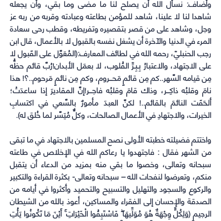
وأضاف: نسأل الله أن يصلح لنا ما مضى وما بقي، وأن يجعله
شاهدا لنا لا علينا، شاهد للمؤمن بطاعته وعبادته وقربه من ربه عز
وجل، وشاهد على من قصر بتقصيره وتفريطه، وقطب رحى سعادة
المرء في الدنيا والآخرة أن يشغل نفسه بالقبول لا بالأعمال، قال ابن
رجب الحنبليّ، رحمه الله في لطائف المعارف:(المُعَوَّل على القَبول لا
على الاجتهاد، والاعتبارُ بِـبِـرِّ القُلوب، لا بعمَل الأبدان!رُبَّ قائم حظُّه
مِن قيامه السَّهر..كم مِن قائمٍ مَحـــروم، وكم مِن نائمٍ مَرحوم..؟! هذا
نامَ وقلبُه ذاكِـــر، وذاك قامَ وقلبُه فاجـــر!إنَّ المقاديرَ إذا ساعدَتْ؛
ألحَقَت النائمَ بالقائم..! لكنَّ العبدَ مأمورٌ بالسَّعي في اكتسابِ
الخيرات، والاجتهادِ في الأعمال الصالحات، وكلٌّ مُيَسَّر لما خُلق له).
واختتم فضيلته خطبته الأولى نصح المسلمين بالاجتهاد في ما تبقى
من الشهر فقال : فاجتهدوا يا رعاكم الله في الإخلاص في طاعته
سبحانه وتعالى، وخصوا ما بقي منه بمزيد من الدعاء أن يتقبل
منكم، وتعرضوا لنفحات الله – سبحانه وتعالى- بكثرة القراءة والتكبير
والركوع والسجود والتهليل والتسبيح والتحميد وأكثروا في أيامه من
الصدقة والإحسان إلى الفقراء والمساكين، أعوذ بالله من الشيطان
الرجيم (وَلِكُلٍّ وِجْهَةٌ هُوَ مُوَلِّيهَا ۖ فَاسْتَبِقُوا الْخَيْرَاتِ ۚ أَيْنَ مَا تَكُونُوا يَأْتِ