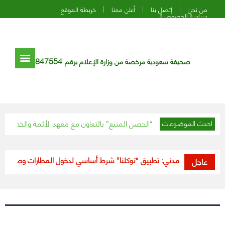
من نحن
إتصل بنا
أعلن معنا
خريطة الموقع
سياسة الخصوصية
847554
صحيفة سعودية مرخصة من وزارة الإعلام برقم
ية” تنظم برنامج “الحصن المنيع” بالتعاون مع معهد الأئمة والخطباء
مسلحون يقتلون 20 ش
احدث الموضوعات
الطيران المدني: تطبيق “توكلنا” شرط أساسي لدخول المطارات وصعود الطائرا
عاجل