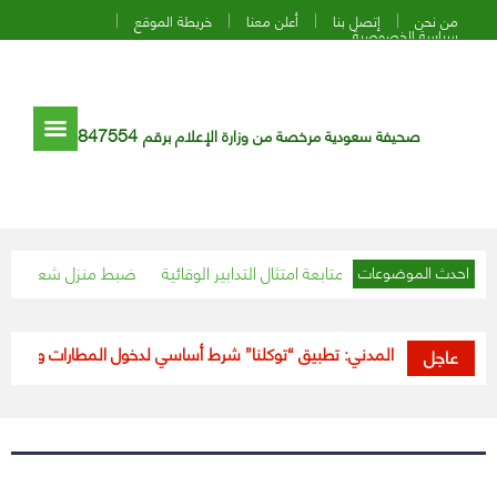
من نحن
إتصل بنا
أعلن معنا
خريطة الموقع
سياسة الخصوصية
847554
صحيفة سعودية مرخصة من وزارة الإعلام برقم
متثال التدابير الوقائية
ضبط منزل شعبي لتجهيز البسطات وإتلاف 170 كيلو من
احدث الموضوعات
الطيران المدني: تطبيق “توكلنا” شرط أساسي لدخول المطارات وصعود الطا
عاجل