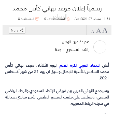
رسمياً إعلان موعد نهائي كأس محمد
السادس
11:51 مساءً, 27 Apr 2021
المشاهدات : 91
التعليقات: 0
More
Click
Click
Click
Click
to
to
to
to
صحيفة عين الوطن
share
share
share
share
راشد المسعري - جدة
on
on
on
on
WhatsApp
Telegram
Facebook
Twitter
أعلن
الاتحاد العربي لكرة القدم
(Opens
(Opens
(Opens
(Opens
اليوم الثلاثاء، موعد نهائي
كأس
محمد السادس
in
in
in
in
للأندية الابطال وسبق ان يوم 21 من شهر أغسطس
new
new
new
new
2021.
window)
window)
window)
window)
وسيجمع النهائي العربي بين فريقي الإتحاد السعودي والرجاء الرياضي
المغربي، وستلعب على ملعب المجمع الرياضي الأمير مولاي عبدالله
في مدينة الرباط المغربية.