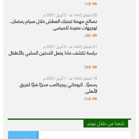
746
20 شعبان 1442 هـ - 2 أبريل 2021 م
نصائح مهمة تجنبك العطش خلال صيام رمضان..
توجيهات مفيدة للمرضى
460
21 شعبان 1442 هـ - 3 أبريل 2021 م
دراسة تكشف ماذا يفعل التدخين السلبي بالأطفال
358
19 شعبان 1442 هـ - 1 أبريل 2021 م
رسميًا.. الروماني ريجيكامب مديرًا فنيًا لفريق
الأهلي
348
تابعنا من خلال تويتر