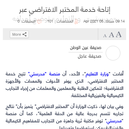
إتاحة خدمة المختبر الافتراضي عبر
«مدرستي».. و«التعليم» توضح أهدافه
09:14 صباحًا, 05 Apr 2021
المشاهدات : 101
التعليقات: 0
More
Click
Click
Click
Click
to
to
to
to
صحيفة عين الوطن
share
share
share
share
صحيفة عاجل
on
on
on
on
WhatsApp
Telegram
Facebook
Twitter
أفادت “
وزارة التعليم
“، الأحد، أن
(Opens
(Opens
(Opens
منصة “مدرستي”
(Opens
تتيح خدمة
in
in
in
in
المختبر الافتراضي، الذي يوفر الأدوات والمعدات والأجهزة
new
new
new
new
الافتراضية؛ لتمكين الطلبة والمعلمين والمعلمات من إجراء التجارب
الكيميائية والفيزيائية المختلفة.
window)
window)
window)
window)
وفي بيان لها، ذكرت الوزارة أن “المختبر الافتراضي” يتميز بأن” نتائج
تجاربه تتسم بدرجة عالية من الدقة العلمية”، كما أن منصة
“
مدرستي
” توفر مكتبة ثرية جاهزة من التجارب للمفاهيم الكيمائية
والفيزيائية يمكن استعراضها وتعديلها.