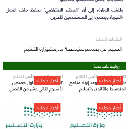
ولفتت الوزارة، إلى أن “المختبر الافتراضي” يحفظ ملف العمل
-التجربةـ ويصدره إلى المستخدمين الآخرين.
الكلمات الدليلية
التعليم عن بعدمدرستيمنصة مدرستيوزارة التعليم
روابط ذات صلة
23 شعبان 1442 هـ - 5 أبريل 2021 م
21 شعبان 1442 هـ - 3 أبريل 2021 م
أخبار محلية
أخبار محلية
«التعليم» تحدد موعد إنهاء مناهج
“التعليم” تعلن جداول حصص
المتوسط والثانوي وتسليم
الأسبوع الثاني عشر من الفصل
«الاختبارات»
الدراسي الثاني
أخبار محلية
أخبار محلية