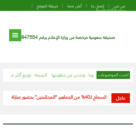
من نحن
إتصل بنا
أعلن معنا
خريطة الموقع
سياسة الخصوصية
847554
صحيفة سعودية مرخصة من وزارة الإعلام برقم
لالة مزدوجة” لكورونا.. وتحذير من خطورتها
«الصحة»: توزيع أكثر من 5 ملايين جرعة لقاح كورونا بكل مناطق المملكة
احدث الموضوعات
“الرياضة”: السماح لـ40% من الجماهير “المحصّنين” بحضور مباراة السعودية وفلسطين
عاجل