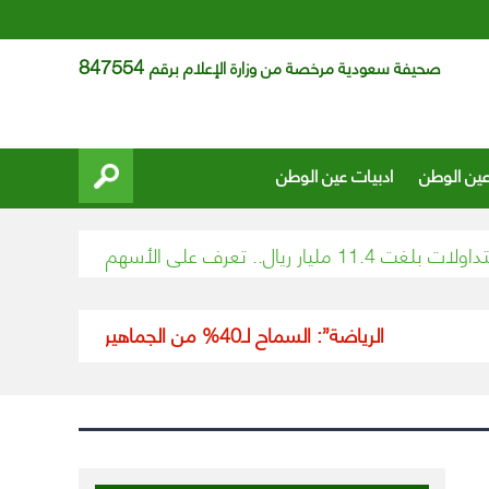
847554
صحيفة سعودية مرخصة من وزارة الإعلام برقم
عين الوطن
ادبيات عين الوطن
رف على الأسهم الأكثر ارتفاعاً وانخفاضاً في تداول اليوم
“الرياضة”: السماح لـ40% من الجماهير “المحصّنين” بحضور مباراة السعودية وفلسطين