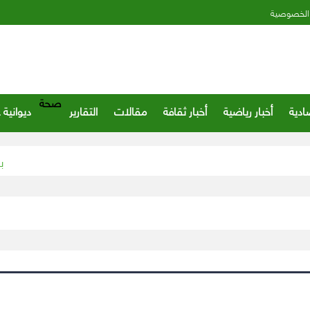
الخصوصية
صحة
ادية
أخبار رياضية
أخبار ثقافة
مقالات
التقارير
ديوانية 
بتداولات بلغت 11.4 مليار ريال.. تع