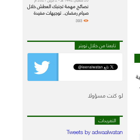
نصائح مهمة تجنبك العطش خلال
صيام رمضان.. توجيهات مفيدة
للمرضى
393
تابعنا من خلال تويتر
ة
لو كنت مسؤولا
التغريدات
Tweets by adwaalwatan