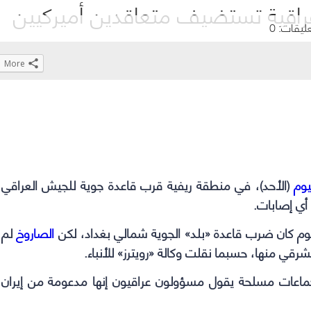
اقية تستضيف متعاقدين أميركيين
عليقات: 0
More
Click
Click
Click
Click
to
to
to
to
share
share
share
share
on
on
on
on
WhatsApp
Telegram
Facebook
Twitter
(Opens
(Opens
(Opens
(Opens
يوم
(الأحد)، في منطقة ريفية قرب قاعدة جوية للجيش العراقي
in
in
in
in
أي إصابات.
new
new
new
new
window)
window)
window)
window)
وم كان ضرب قاعدة «بلد» الجوية شمالي بغداد، لكن
الصاروخ
لم
قي منها، حسبما نقلت وكالة «رويترز» للأنباء.
جماعات مسلحة يقول مسؤولون عراقيون إنها مدعومة من إيران