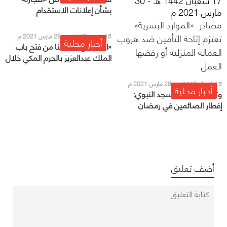
بشأن إعلانات الاستقدام
مارس 2021 م
والخدمات العمالية
مصادر: «الموارد البشرية»
تعتزم إتاحة التأمين ضد هروب
15 شعبان 1442 هـ - 28 مارس 2021 م
أخبار محلية
«السديس»: اقتربنا من فتح باب
العمالة المنزلية أو رفضها
الملك عبدالعزيز بالحرم المكي خلال
العمل
رمضان
15 شعبان 1442 هـ - 28 مارس 2021 م
أخبار محلية
وكالة شؤون المسجد النبوي:
إفطار الصائمين في رمضان
مقتصر على التمر والماء
أضف تعليق