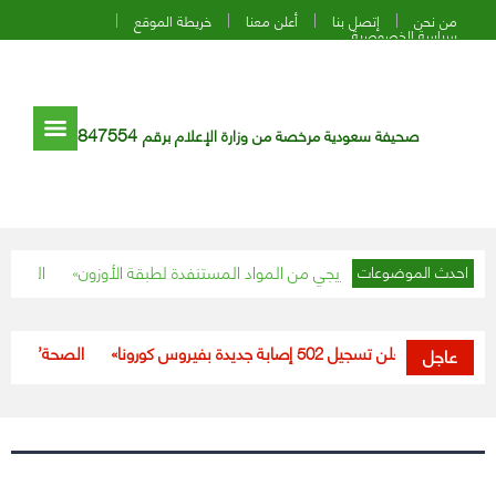
من نحن
إتصل بنا
أعلن معنا
خريطة الموقع
سياسة الخصوصية
847554
صحيفة سعودية مرخصة من وزارة الإعلام برقم
إجراءات للتخلص التدريجي من المواد المستنفدة لطبقة الأوزون
“التجارة” تش
احدث الموضوعات
«الصحة» تعلن تسجيل 502 إصابة جديدة بفيروس كورونا
“الصحة”: تسجيل 531 حالة إصابة بكورونا خلال الـ24 ساعة الماضية
عاجل