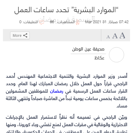
“الموارد البشرية” تحدد ساعات العمل
الرسمية في رمضان
07:42 صباحًا, 31 Mar 2021
المشاهدات : 86
التعليقات: 0
More
Click
Click
Click
Click
to
to
to
to
صحيفة عين الوطن
share
share
share
share
عكاظ
on
on
on
on
WhatsApp
Telegram
Facebook
Twitter
أصدر وزير
(Opens
الموارد البشرية والتنمية الاجتماعية
(Opens
(Opens
(Opens
المهندس أحمد
in
in
in
in
الراجحي قراراً حول العمل خلال رمضان المبارك لهذا العام. وحدد
القرار ساعات العمل الرسمية في
رمضان
new
new
new
new
للموظفين المشمولين
window)
window)
window)
window)
باللائحة بخمس ساعات يومية تبدأ من العاشرة صباحاً وتنتهي الثالثة
مساء.
وبيّن الراجحي في تعميمه أنه نظراً لاستمرار العمل بالإجراءات
الاحترازية والوقائية في مقرات العمل لمنع تفشي وباء كورونا، ومنها
تطبيق الدوام المرن على الموظفين في الجهات الحكومية، والالتزام