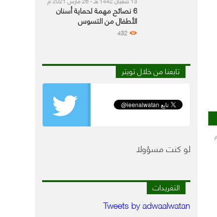
13 شعبان 1442 هـ - 26 مارس 2021 م
6 نصائح مهمة لحماية أسنان
الأطفال من التسوس
432
تابعنا من خلال تويتر
لو كنت مسؤولا
التغريدات
Tweets by adwaalwatan