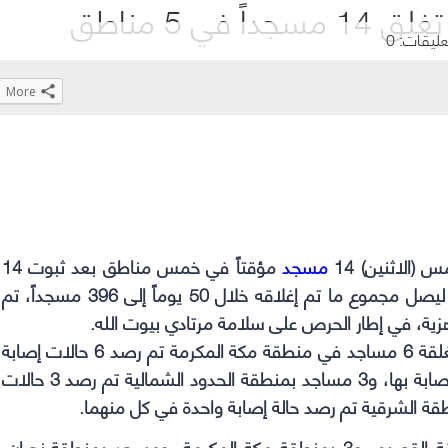
عليقات: 0
More
Click
Click
Click
Click
to
to
to
to
share
share
share
share
on
on
on
on
WhatsApp
Telegram
Facebook
Twitter
(Opens
(Opens
(Opens
(Opens
 (الاثنين) 14
مسجد
مؤقتاً في خمس مناطق بعد ثبوت 14
in
in
in
in
حالة إصابة بفايروس كورونا بين صفوف المصلين، ليصل مجموع ما تم إغلاقه خلال 50 يوماً إلى 396 مسجداً، تم
new
new
new
new
window)
window)
window)
window)
وبينت الوزارة في تقرير صادر أمس أن المساجد المغلقة 6 مساجد في منطقة مكة المكرمة تم رصد 6 حالات إصابة
بها، و3 مساجد بمنطقة الرياض تم رصد 3 حالات إصابة بها، و3 مساجد بمنطقة الحدود الشمالية تم رصد 3 حالات
ة الشرقية تم رصد حالة إصابة واحدة في كل منهما.
وأشارت الوزارة إلى إعادة فتح 8 مساجد، 4 بمنطقة القصيم، و3 بمنطقة مكة المكرمة، ومسجد بمنطقة نجران،