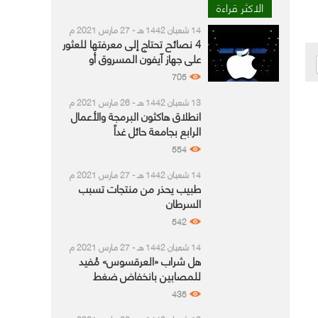
الاكثر قراءة
14 شعبان 1442 هـ - 27 مارس 2021 م
4 نصائح تحتاج إلى معرفتها للعثور
على جهاز آيفون المسروق أو
المفقود
705
13 شعبان 1442 هـ - 26 مارس 2021 م
انطلاق هاكثون البرمجة والأعمال
الرابع بجامعة حائل غداً
554
14 شعبان 1442 هـ - 27 مارس 2021 م
طبيب يحذر من منتجات تسبب
السرطان
542
14 شعبان 1442 هـ - 27 مارس 2021 م
هل شراب «العرقسوس» مُفيد
للمصابين بانخفاض ضغط
الدم؟.. استشاري يجيب
435