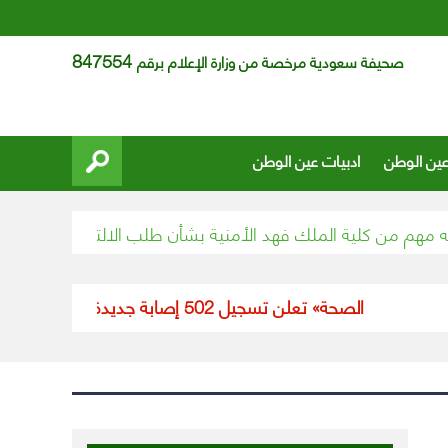
847554
صحيفة سعودية مرخصة من وزارة الإعلام برقم
عين الوطن
ادبيات عين الوطن
 من كلية الملك فهد الأمنية بشأن طلب الالتحاق
بتداولات بلغت 11 مليار ريال.. تعرّف على الأسهم الأكثر ارتفاعاً وانخفاضاً في «تداول» ال
«الصحة» تعلن تسجيل 502 إصابة جديدة بفيروس كورونا