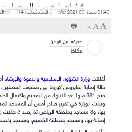
14 إصابة بين المصلين تغلق 14 مسجداً في 5 مناطق
01:40 مساءً, 30 Mar 2021
المشاهدات : 114
الت
صحيفة عين الوطن
عكاظ
أغلقت
وزارة الشؤون الإسلامية والدعوة والإرشاد
أمس
فتح 381 منها بعد الانتهاء من التعقيم واكتمال الجاهزية، في إطار الحرص على سلامة مرتادي بيوت الله.
إصابة بها، ومسجد بمنطقة القصيم، ومسجد بالمنطق