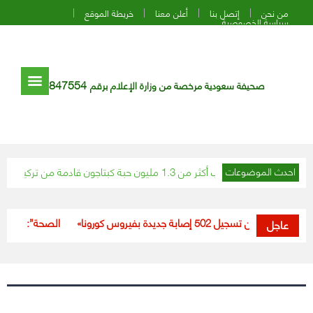
من نحن
إتصل بنا
أعلن معنا
خريطة الموقع
سياسة الخصوصية
847554
صحيفة سعودية مرخصة من وزارة الإعلام برقم
ط تهريب أكثر من 1.3 مليون حبة كبتاجون قادمة من تركيا
“شؤون الح
احدث الموضوعات
حة» تعلن تسجيل 502 إصابة جديدة بفيروس كورونا
“الصحة”: تسجيل 531 حالة إصابة بكورونا خلال الـ24 ساعة الماضية
عاجل