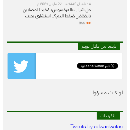
14 شعبان 1442 هـ - 27 مارس 2021 م
هل شراب «العرقسوس» مُفيد للمصابين
بانخفاض ضغط الدم؟.. استشاري يجيب
355
تابعنا من خلال تويتر
لو كنت مسؤولا
التغريدات
Tweets by adwaalwatan