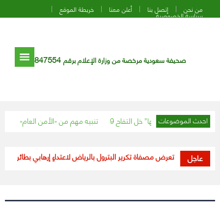
من نحن
إتصل بنا
أعلن معنا
خريطة الموقع
سياسة الخصوصية
847554
صحيفة سعودية مرخصة من وزارة الإعلام برقم
تنبيه مهم من «الأمن العام» بشأن الموع
احدث الموضوعات
«الطاقة»: تعرض مصفاة تكرير البترول بالرياض لاعتداءٍ إرهابي بطائراتٍ مُسيّرة
عاجل