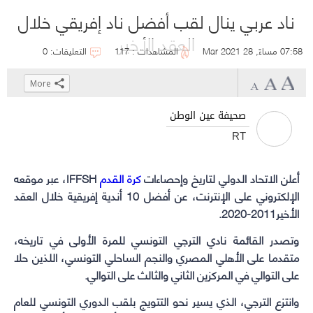
ناد عربي ينال لقب أفضل ناد إفريقي خلال
العقد الأخير
07:58 مساءً, 28 Mar 2021
المشاهدات : 117
التعليقات: 0
More
Click
Click
Click
Click
to
to
to
to
صحيفة عين الوطن
share
share
share
share
RT
on
on
on
on
WhatsApp
Telegram
Facebook
Twitter
أعلن الاتحاد الدولي لتاريخ وإحصاءات
كرة القدم
(Opens
(Opens
(Opens
(Opens
IFFSH، عبر موقعه
in
in
in
in
الإلكتروني على الإنترنت، عن أفضل 10 أندية إفريقية خلال العقد
الأخير2011-2020.
new
new
new
new
window)
window)
window)
window)
وتصدر القائمة نادي
الترجي التونسي
للمرة الأولى في تاريخه،
متقدما على
الأهلي المصري
و
النجم الساحلي التونسي
، اللذين حلا
على التوالي في المركزين الثاني والثالث على التوالي.
وانتزع الترجي، الذي يسير نحو التتويج بلقب الدوري التونسي للعام