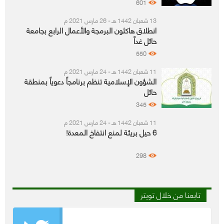
601
13 شعبان 1442 هـ - 26 مارس 2021 م
انطلاق هاكثون البرمجة والأعمال الرابع بجامعة
حائل غداً
550
11 شعبان 1442 هـ - 24 مارس 2021 م
الشؤون الإسلامية تنظم برنامجاً دعوياً بمنطقة
حائل
345
11 شعبان 1442 هـ - 24 مارس 2021 م
6 حيل بريئة لمنع انتفاخ المعدة!
298
تابعنا من خلال تويتر