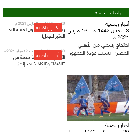
روابط ذات صلة
أخبار رياضية
23 رجب 1442 هـ - 7 مارس 2021 م
أخبار رياضية
رسميًا.. تعديل قانون لمسة اليد
3 شعبان 1442 هـ - 16 مارس
المثير للجدل!
2021 م
احتجاج رسمي من الأهلي
المصري بسبب عودة الجمهور
30 جمادى الآخر 1442 هـ - 12 فبراير 2021 م
أخبار رياضية
الأهلي يتلقى تهنئة خاصة من
“الفيفا” و”الكاف” بعد إنجاز
مونديال الأندية
أخبار رياضية
29 جمادى الآخر 1442 هـ - 11