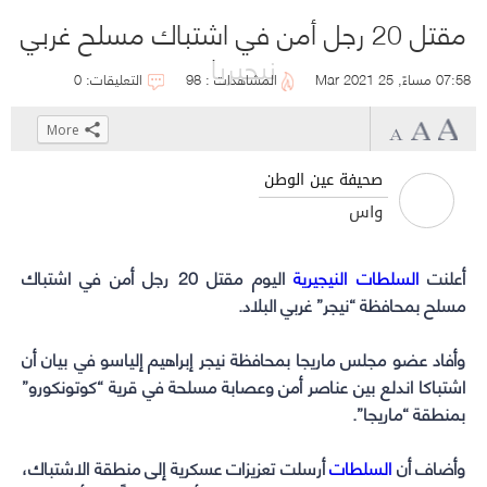
مقتل 20 رجل أمن في اشتباك مسلح غربي
نيجيريا
07:58 مساءً, 25 Mar 2021
المشاهدات : 98
التعليقات: 0
More
Click
Click
Click
Click
to
to
to
to
صحيفة عين الوطن
share
share
share
share
واس
on
on
on
on
WhatsApp
Telegram
Facebook
Twitter
أعلنت
السلطات النيجيرية
(Opens
(Opens
(Opens
(Opens
اليوم مقتل 20 رجل أمن في اشتباك
مسلح بمحافظة “نيجر” غربي البلاد.
in
in
in
in
new
new
new
new
window)
window)
window)
window)
وأفاد عضو مجلس ماريجا بمحافظة نيجر إبراهيم إلياسو في بيان أن
اشتباكا اندلع بين عناصر أمن وعصابة مسلحة في قرية “كوتونكورو”
بمنطقة “ماريجا”.
وأضاف أن
السلطات
أرسلت تعزيزات عسكرية إلى منطقة الاشتباك،