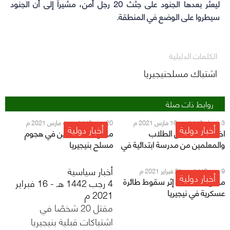
ليعثر بعدها الجنود على جثث 20 رجل أمن، مشيراً إلى أن الجنود
سيطروا على الوضع في المنطقة.
الكلمات الدليلية
اشتباك مسلحنيجيريا
روابط ذات صلة
3 شعبان 1442 هـ - 16 مارس 2021 م
20 رجب 1442 هـ - 4 مارس 2021 م
أخبار دولية
أخبار دولية
اختطاف عدد من الطلاب
مقتل ستة مدنيين في هجوم
والمعلمين من مدرسة ابتدائية في
مسلح بنيجيريا
نيجيريا
أخبار سياسية
9 رجب 1442 هـ - 21 فبراير 2021 م
أخبار دولية
مقتل ستة جنود إثر سقوط طائرة
4 رجب 1442 هـ - 16 فبراير
عسكرية في نيجيريا
2021 م
مقتل 20 شخصًا في
اشتباكات قبلية بنيجيريا