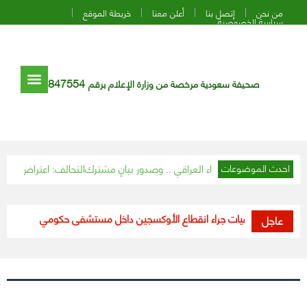
من نحن
إتصل بنا
أعلن معنا
خريطة الموقع
سياسة الخصوصية
847554
صحيفة سعودية مرخصة من وزارة الإعلام برقم
ن يلتقي رئيس الوزراء العراقي .. وصدور بيانٍ مشترك
التحالف: اعتراض وتدمير 6 طائرات مسيرة وصاروخ باليستي أطلقتها ميليشيا الحوثي
احدث الموضوعات
الأردن.. وفيات جراء انقطاع الأوكسجين داخل مستشفى حكومي
أبرزها اع
عاجل