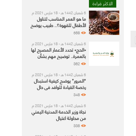
الاكثر قراءة
5 شعبان 1442 هـ - 18 مارس 2021 م
ما هو العمر المناسب لتناول
الأطفال للقهوة؟.. طبيب يوضح
568
5 شعبان 1442 هـ - 18 مارس 2021 م
«الحج» تحدد الأعمار المصرح لها
بالعمرة.. توضيح مهم بشأن
التصاريح
362
5 شعبان 1442 هـ - 18 مارس 2021 م
“المرور” يوضح كيفية استبدال
رخصة القيادة للوافد في حال
العودة بتأشيرة جديدة
348
5 شعبان 1442 هـ - 18 مارس 2021 م
نجاة وزير الخدمة المدنية اليمني
من محاولة اغتيال
338