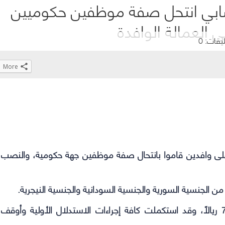
صابي انتحل صفة موظفين حكوميين
العمالة الوافدة
ليقات: 0
More
Click
Click
Click
Click
to
to
to
to
share
share
share
share
on
on
on
on
WhatsApp
Telegram
Facebook
Twitter
(Opens
(Opens
(Opens
(Opens
 على وافدين ‏قاموا بانتحال صفة موظفين جهة حكومية، والنصب
in
in
in
in
new
new
new
new
window)
window)
window)
window)
 من الجنسية السورية والجنسية السودانية والجنسية النيجرية.
وأشارت إلى أنه ضُبط معهم مبلغ أكثر من 7.600 ريالًا، وقد استكملت كافة إجراءات الاستدلال الأولية وأوقف