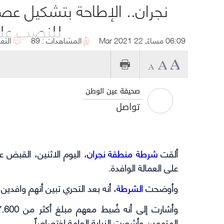
نجران.. الإطاحة بتشكيل ع
للنصب على 
06:09 مساءً, 22 Mar 2021
المشاهدات : 89
التع
صحيفة عين الوطن
تواصل
ألقت
شرطة منطقة نجران
، اليوم الاثنين، القبض
على العمالة الوافدة.
وأوضحت
الشرطة
، أنه بعد التحري تبين أنهم وافدين
المتهمين وأشعرت النيابة العامة اختصاصاً .