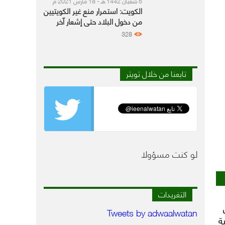
5 شعبان 1442 هـ - 18 مارس 2021 م
الكويت: استمرار منع غير الكويتيين
من دخول البلاد حتى إشعار آخر
328
تابعنا من خلال تويتر
لو كنت مسؤولا
التغريدات
Tweets by adwaalwatan
ة