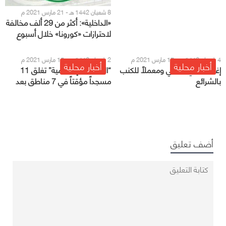
8 شعبان 1442 هـ - 21 مارس 2021 م
«الداخلية»: أكثر من 29 ألف مخالفة
لاحترازات «كورونا» خلال أسبوع
4 شعبان 1442 هـ - 17 مارس 2021 م
2 شعبان 1442 هـ - 15 مارس 2021 م
أخبار محلية
أخبار محلية
إغلاق نادي نسائي ومعملاً للكنب
“الشؤون الإسلامية” تغلق 11
بالشرائع
مسجداً مؤقتاً في 7 مناطق بعد
ثبوت حالات إصابة كورونا
أضف تعليق