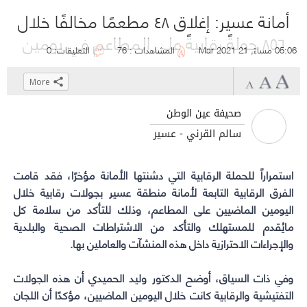
أمانة عسير: إغلاق ٤٨ مطعمًا مخالفًا خلال
٨٥٦ جولةً رقابيةً على المطاعم في يومين
05:06 مساءً, 21 Mar 2021
المشاهدات : 76
التعليقات: 0
More
Click
Click
Click
Click
to
to
to
to
صحيفة عين الوطن
share
share
share
share
سالم القرني - عسير
on
on
on
on
WhatsApp
Telegram
Facebook
Twitter
(Opens
(Opens
(Opens
(Opens
استمراراً للحملة الرقابية التي دشنتها الأمانة مؤخرًا، فقد قامت
الفرق الرقابية التابعة ل
in
أمانة منطقة عسير
in
in
in
بجولات رقابية خلال
new
new
new
new
اليومين الماضيين على المطاعم، وذلك للتأكد من سلامة كل
window)
window)
window)
window)
مايُقدم للمستهلك والتأكد من الاشتراطات الصحية والبلدية
والإجراءات الاحترازية داخل هذه المنشآت والعاملين بها.
وفي ذات السياق، أوضح الدكتور وليد الحميدي أن هذه الجولات
التفتيشية والرقابية كانت خلال اليومين الماضيين، مؤكدًا أن اللجان