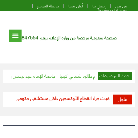
من نحن
إتصل بنا
أعلن معنا
خريطة الموقع
سياسة الخصوصية
847554
صحيفة سعودية مرخصة من وزارة الإعلام برقم
 ومساعده في تحطم طائرة شمالي كينيا
جامعة الإمام عبدالرحمن بن فيصل ت
احدث الموضوعات
الأردن.. وفيات جراء انقطاع الأوكسجين داخل مستشفى حكومي
أبرزها ا
عاجل