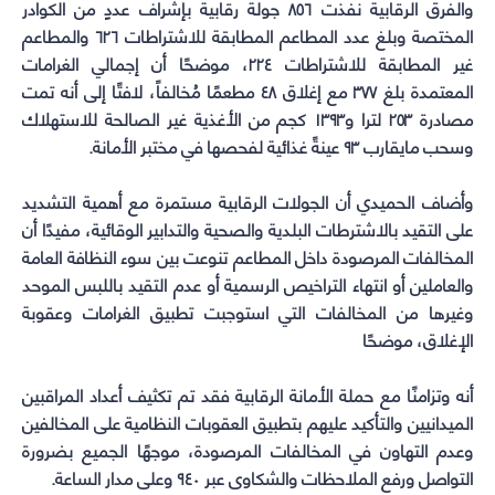
والفرق الرقابية نفذت ٨٥٦ جولة رقابية بإشراف عددٍ من الكوادر
المختصة وبلغ عدد المطاعم المطابقة للاشتراطات ٦٢٦ والمطاعم
غير المطابقة للاشتراطات ٢٢٤، موضحًا أن إجمالي الغرامات
المعتمدة بلغ ٣٧٧ مع إغلاق ٤٨ مطعمًا مُخالفاً، لافتًا إلى أنه تمت
مصادرة ٢٥٣ لترا و١٣٩٣ كجم من الأغذية غير الصالحة للاستهلاك
وسحب مايقارب ٩٣ عينةً غذائية لفحصها في مختبر الأمانة.
وأضاف الحميدي أن الجولات الرقابية مستمرة مع أهمية التشديد
على التقيد بالاشترطات البلدية والصحية والتدابير الوقائية، مفيدًا أن
المخالفات المرصودة داخل المطاعم تنوعت بين سوء النظافة العامة
والعاملين أو انتهاء التراخيص الرسمية أو عدم التقيد باللبس الموحد
وغيرها من المخالفات التي استوجبت تطبيق الغرامات وعقوبة
الإغلاق، موضحًا
أنه وتزامنًا مع حملة الأمانة الرقابية فقد تم تكثيف أعداد المراقبين
الميدانيين والتأكيد عليهم بتطبيق العقوبات النظامية على المخالفين
وعدم التهاون في المخالفات المرصودة، موجهًا الجميع بضرورة
التواصل ورفع الملاحظات والشكاوى عبر ٩٤٠ وعلى مدار الساعة.