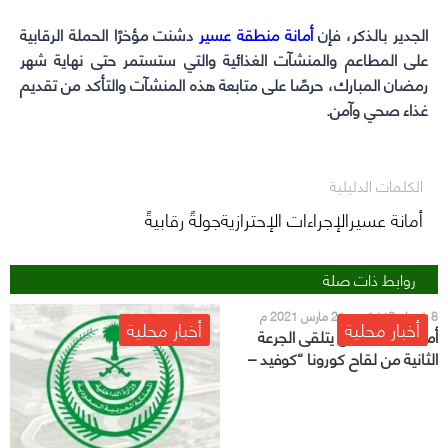
الجدير بالذكر، فإن
أمانة منطقة عسير
دشنت مؤخرًا الحملة الرقابية
على المطاعم والمنشآت الغذائية والتي ستستمر حتى نهاية شهر
رمضان المبارك، حرصًا على متابعة هذه المنشآت والتأكد من تقديم
غذاء صحي وآمن.
الكلمات الدليلية
أمانة عسيرالإجراءات الإحترازيةجولةً رقابيةً
روابط ذات صلة
8 شعبان 1442 هـ - 21 مارس 2021 م
أخبار محلية
أخبار محلية
أمير منطقة حائل يتلقى الجرعة
الثانية من لقاح كورونا “كوفيد –
19”