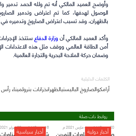
وأوضح العميد المالكي أنه تم ولله الحمد تدمير وا
الوصول لهدفها، كما تم اعتراض وتدمير الصاروخ
بالظهران، وقد تسبب اعتراض الصاروخ وتدميره في سق
وأكد العميد المالكي أن
وزارة الدفاع
ستتخذ الإجراءات 
أمن الطاقة العالمي ووقف مثل هذه الاعتداءات الإر
وضمان حركة الملاحة البحرية والتجارة العالمية.
الكلمات الدليلية
أرامكوالصاروخ الباليستيالظهرانخزانات بترولميناء رأس ت
روابط ذات صلة
20 رجب 1442 هـ - 4 مارس 2021 م
16 رجب 1442 هـ - 28 فبراير 2021 م
أخبار دولية
أخبار سياسية
صور.. ختام مناورات التمرين
شاهد.. انطلاق مناورات