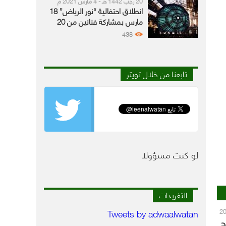
20 رجب 1442 هـ - 4 مارس 2021 م
انطلاق احتفالية “نور الرياض” 18
مارس بمشاركة فنانين من 20
دولة
438
تابعنا من خلال تويتر
لو كنت مسؤولا
التغريدات
Tweets by adwaalwatan
هـ - 28 يناير 2021
ح