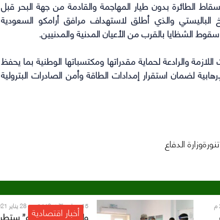
سقاط الطائرة بدون طيار المهاجمة والقادمة من جهة البحر قبل
 الباليستي والذي أطلق لاستهداف مرافق أرامكو السعودية
وط الشظايا بالقرب من الأعيان المدنية والمدنيين.
اللازمة والرادعة لحماية مقدراتها ومكتسباتها الوطنية بما يحفظ
هابية لضمان استقرار إمدادات الطاقة وأمن الصادرات البترولية
نورةوزارة الدفاع
15 جمادى الآخر 1442 
أخبار اقتصادية
م
ولي العهد: “أرامكو” ستطر