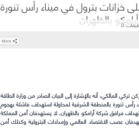
 على خزانات بترول في ميناء رأس تنورة
رامكو بالظهران
ليقات: 0
More
Click
Click
Click
Click
to
to
to
to
share
share
share
share
on
on
on
on
WhatsApp
Telegram
Facebook
Twitter
(Opens
(Opens
(Opens
(Opens
كن تركي المالكي، أنه بالإشارة إلى البيان الصادر من وزارة الطاقة
in
in
in
in
ء رأس تنورة بالمنطقة الشرقية لمحاولة استهداف فاشلة بهجوم
new
new
new
new
تهداف مرافق شركة أرامكو بالظهران، لا يستهدفان أمن المملكة
window)
window)
window)
window)
ستهدفان عصب الاقتصاد العالمي وإمدادات البترولية وكذلك أمن