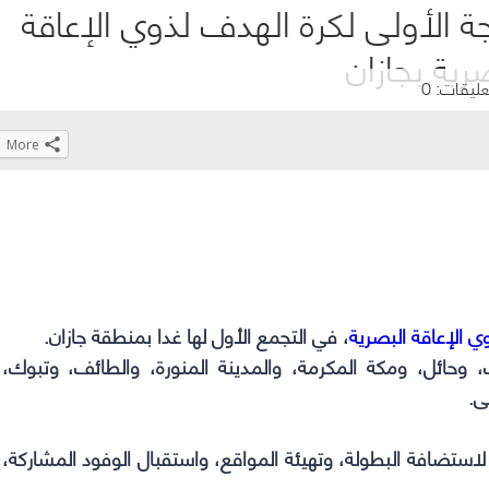
 الأولى لكرة الهدف لذوي الإعاقة
رية بجازان
عليقات: 0
More
Click
Click
Click
Click
to
to
to
to
share
share
share
share
on
on
on
on
WhatsApp
Telegram
Facebook
Twitter
(Opens
(Opens
(Opens
(Opens
ي الإعاقة البصرية
، في التجمع الأول لها غدا بمنطقة جازان.
in
in
in
in
ضيف، وحائل، ومكة المكرمة، والمدينة المنورة، والطائف، وتبوك،
new
new
new
new
ى.
window)
window)
window)
window)
لاستضافة البطولة، وتهيئة المواقع، واستقبال الوفود المشاركة،