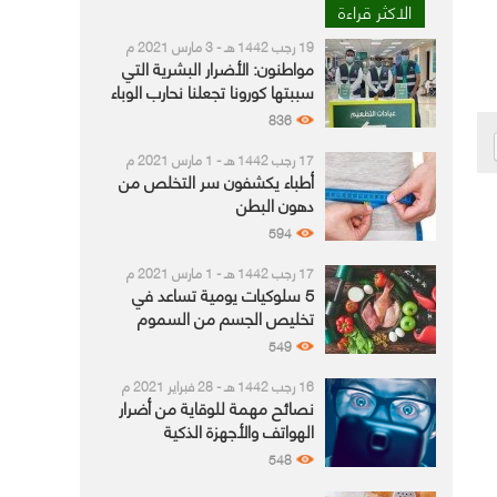
الاكثر قراءة
19 رجب 1442 هـ - 3 مارس 2021 م
مواطنون: الأضرار البشرية التي
سببتها كورونا تجعلنا نحارب الوباء
836
17 رجب 1442 هـ - 1 مارس 2021 م
أطباء يكشفون سر التخلص من
دهون البطن
594
17 رجب 1442 هـ - 1 مارس 2021 م
5 سلوكيات يومية تساعد في
تخليص الجسم من السموم
549
16 رجب 1442 هـ - 28 فبراير 2021 م
نصائح مهمة للوقاية من أضرار
الهواتف والأجهزة الذكية
548