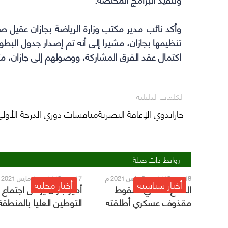
وأكد نائب مدير مكتب وزارة الرياضة بجازان عقيل صع
تنظيمها بجازان، مشيرا إلى أنه تم إصدار جدول البط
اكتمال عقد الفرق المشاركة، ووصولهم إلى جازان، متم
الكلمات الدليلية
جازانذوي الإعاقة البصريةمنافسات دوري الدرجة الأول
روابط ذات صلة
18 رجب 1442 هـ - 2 مارس 2021 م
17 رجب 1442 هـ - 1 مارس 2021 م
أخبار سياسية
أخبار محلية
الدفاع المدني: سقوط
أمير جازان يرأس اجتماع 
مقذوف عسكري أطلقته
التوطين العليا بالمنطقة
مـليشيا الحـوثي تجاه إحدى
القرى بجازان