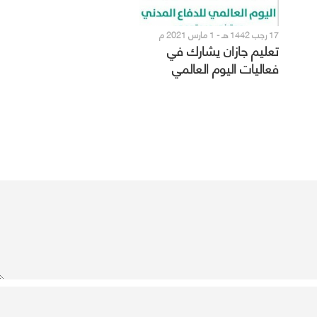
17 رجب 1442 هـ - 1 مارس 2021 م
تعليم جازان يشارك في
فعاليات اليوم العالمي
للدفاع المدني تحت شعار
“يد تبني ويد تحمي”