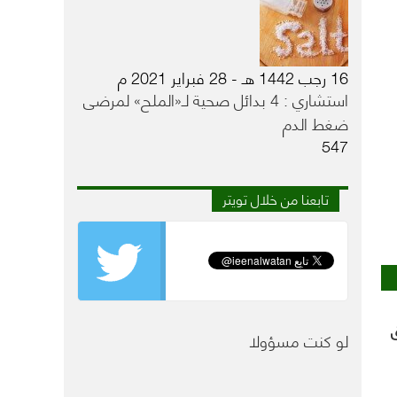
16 رجب 1442 هـ - 28 فبراير 2021 م
استشاري : 4 بدائل صحية لـ«الملح» لمرضى
ضغط الدم
547
تابعنا من خلال تويتر
لو كنت مسؤولا