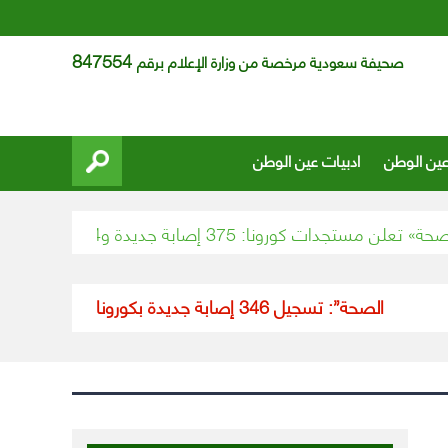
847554
صحيفة سعودية مرخصة من وزارة الإعلام برقم
عين الوطن
ادبيات عين الوطن
جدات كورونا: 375 إصابة جديدة و4 وفيات و336 حالة تعافي
“الصحة”: تسجيل 346 إصابة جديدة بكورونا خلال الـ24 ساعة الماضية