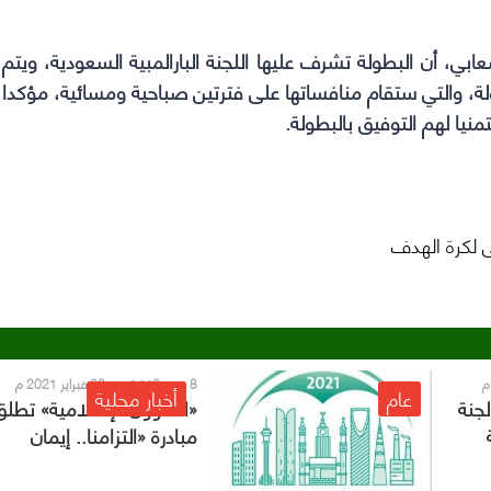
ابي، أن البطولة تشرف عليها اللجنة البارالمبية السعودية، ويتم
ولة، والتي ستقام منافساتها على فترتين صباحية ومسائية، مؤكدا
نيا لهم التوفيق بالبطولة.
ى لكرة الهدف
8 رجب 1442 هـ - 20 فبراير 2021 م
عام
أخبار محلية
لجنة
«الشؤون الإسلامية» تطلق
مبادرة «التزامنا.. إيمان
وأمان» في جازان