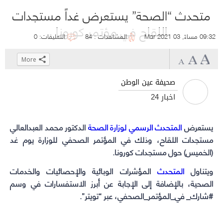
متحدث “الصحة” يستعرض غداً مستجدات
اللقاح في مؤتمر كورونا
09:32 مساءً, 03 Mar 2021
المشاهدات : 84
التعليقات: 0
More
Click
Click
Click
Click
to
to
to
to
صحيفة عين الوطن
share
share
share
share
أخبار 24
on
on
on
on
WhatsApp
Telegram
Facebook
Twitter
يستعرض
المتحدث الرسمي لوزارة الصحة
(Opens
(Opens
(Opens
(Opens
الدكتور محمد العبدالعالي
in
in
in
in
مستجدات اللقاح، وذلك في المؤتمر الصحفي للوزارة يوم غد
(الخميس) حول مستجدات كورونا.
new
new
new
new
window)
window)
window)
window)
ويتناول
المتحدث
المؤشرات الوبائية والإحصائيات والخدمات
الصحية، بالإضافة إلى الإجابة عن أبرز الاستفسارات في وسم
#شارك_ في_المؤتمر_الصحفي، عبر “تويتر”.