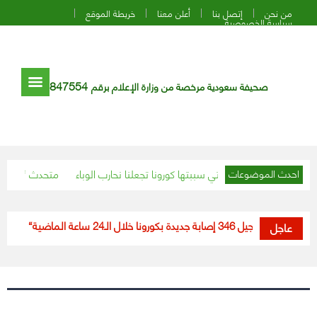
من نحن
إتصل بنا
أعلن معنا
خريطة الموقع
سياسة الخصوصية
847554
صحيفة سعودية مرخصة من وزارة الإعلام برقم
الأضرار البشرية التي سببتها كورونا تجعلنا نحارب الوباء
متحدث “الصحة” يست
احدث الموضوعات
ة”: تسجيل 346 إصابة جديدة بكورونا خلال الـ24 ساعة الماضية
“الصحة”: تسجيل 338 حالة إصابة بكور
عاجل