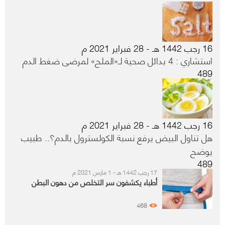
16 رجب 1442 هـ - 28 فبراير 2021 م
استشاري : 4 بدائل صحية لـ«الملح» لمرضى ضغط الدم
489
16 رجب 1442 هـ - 28 فبراير 2021 م
هل تناول البيض يرفع نسبة الكولسترول بالدم؟.. طبيب
يوضح
489
17 رجب 1442 هـ - 1 مارس 2021 م
أطباء يكشفون سر التخلص من دهون البطن
468