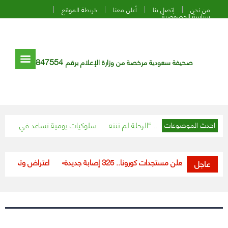
من نحن
إتصل بنا
أعلن معنا
خريطة الموقع
سياسة الخصوصية
847554
صحيفة سعودية مرخصة من وزارة الإعلام برقم
5 سلوكيات يومية تساعد في تخليص ال
احدث الموضوعات
«الصحة» تعلن مستجدات كورونا.. 325 إصابة جديدة
اعتراض وتدمير طائرة
عاجل