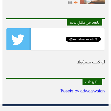
388
تابعنا من خلال تويتر
لو كنت مسؤولا
التغريدات
Tweets by adwaalwatan