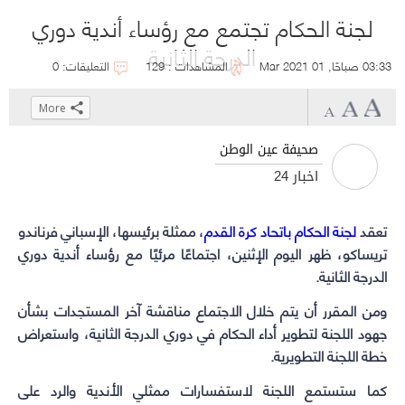
لجنة الحكام تجتمع مع رؤساء أندية دوري
الدرجة الثانية
03:33 صباحًا, 01 Mar 2021
المشاهدات : 129
التعليقات: 0
More
Click
Click
Click
Click
to
to
to
to
صحيفة عين الوطن
share
share
share
share
أخبار 24
on
on
on
on
WhatsApp
Telegram
Facebook
Twitter
تعقد
لجنة الحكام باتحاد كرة القدم
(Opens
(Opens
(Opens
(Opens
، ممثلة برئيسها، الإسباني فرناندو
in
in
in
in
تريساكو، ظهر اليوم الإثنين، اجتماعًا مرئيًا مع رؤساء أندية دوري
الدرجة الثانية.
new
new
new
new
window)
window)
window)
window)
ومن المقرر أن يتم خلال الاجتماع مناقشة آخر المستجدات بشأن
جهود اللجنة لتطوير أداء الحكام في دوري الدرجة الثانية، واستعراض
خطة اللجنة التطويرية.
كما ستستمع
اللجنة
لاستفسارات ممثلي الأندية والرد على