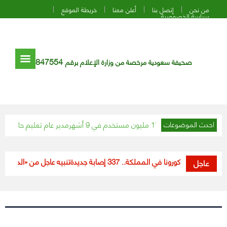
من نحن
إتصل بنا
أعلن معنا
خريطة الموقع
سياسة الخصوصية
847554
صحيفة سعودية مرخصة من وزارة الإعلام برقم
» يتجاوز 17 مليون مستخدم في 9 أشهر
مدير عام تعليم حائل يدشن مل
احدث الموضوعات
مستجدات كورونا في المملكة.. 337 إصابة جديدة
تنبيه عاجل من «الدفاع المد
عاجل