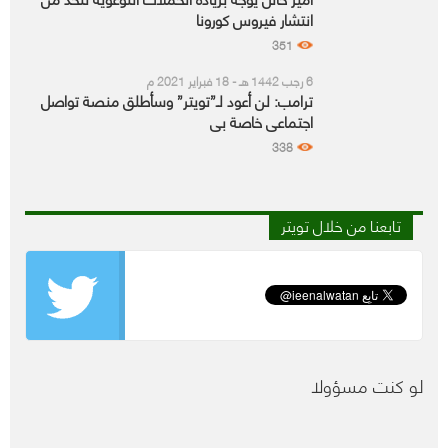
انتشار فيروس كورونا
351
6 رجب 1442 هـ - 18 فبراير 2021 م
ترامب: لن أعود لـ”تويتر” وسأطلق منصة تواصل
اجتماعي خاصة بي
338
تابعنا من خلال تويتر
لو كنت مسؤولا