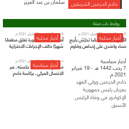
سلمان بن عبد العزيز
خادم الحرمين الشريفين
روابط ذات صلة
8 رجب 1442 هـ - 20 فبراير 2021 م
8 رجب 1442 هـ - 20 فبراير 2021 م
أخبار محلية
أخبار محلية
الأمن يضبط شخصًا تحرّش بأربع
أمانة المدينة المنورة تغلق مطعمًا
نساء واعتدى على إحداهن وقاوم
شهيرًا خالف الإجراءات الاحترازية
رجال الأمن
أخبار سياسية
4 رجب 1442 هـ - 16 فبراير 2021 م
أخبار سياسية
مجلس الوزراء يعقد جلسته ـ عبر
7 رجب 1442 هـ - 19 فبراير
الاتصال المرئي ـ برئاسة خادم
2021 م
الحرمين الشريفين
خادم الحرمين وولي العهد
يعزيان رئيس جمهورية
الإكوادور في وفاة الرئيس
الأسبق