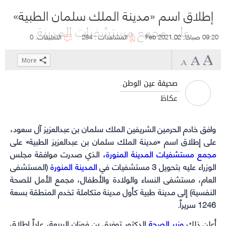
إطلاق اسم «مدينة الملك سلمان الطبية»
على مجمع مستشفيات المدينة
09:20 صباحًا, 02 Feb 2021
المشاهدات : 284
التعليقات: 0
More
Click
Click
Click
Click
to
to
to
to
صحيفة عين الوطن
share
share
share
share
عكاظ
on
on
on
on
WhatsApp
Telegram
Facebook
Twitter
وافق
خادم الحرمين الشريفين
(Opens
(Opens
(Opens
(Opens
الملك سلمان بن عبدالعزيز آل سعود،
in
in
in
in
على إطلاق اسم «مدينة الملك سلمان بن عبدالعزيز الطبية» على
مجمع مستشفيات المدينة المنورة
،
new
new
new
new
الذي صدرت موافقة مجلس
الوزراء عليه بتحويل 3 مستشفيات في
window)
window)
المدينة المنورة
window)
window)
(المستشفى
العام، مستشفى النساء والولادة والأطفال، مجمع الأمل للصحة
النفسية) إلى مدينة طبية كأول مدينة متكاملة تخدم المنطقة بسعة
1246 سريراً.
أعلن ذلك
وزير الصحة
الدكتور توفيق بن فوزان الربيعة، عاداً إطلاق