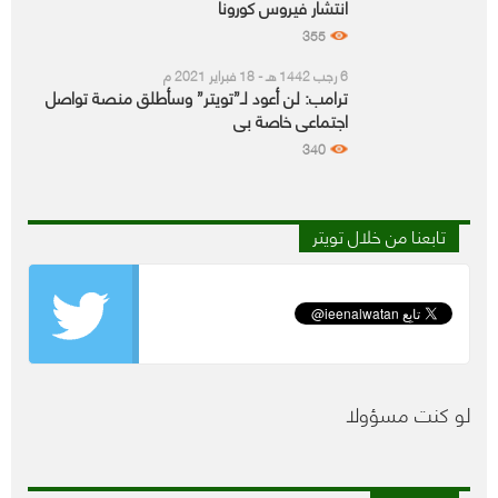
انتشار فيروس كورونا
355
6 رجب 1442 هـ - 18 فبراير 2021 م
ترامب: لن أعود لـ”تويتر” وسأطلق منصة تواصل
اجتماعي خاصة بي
340
تابعنا من خلال تويتر
لو كنت مسؤولا