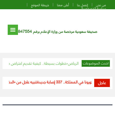
من نحن
إتصل بنا
أعلن معنا
خريطة الموقع
سياسة الخصوصية
847554
صحيفة سعودية مرخصة من وزارة الإعلام برقم
ية العراقي يصل إلى الرياض
4 خطوات بسيطة.. كيفية تقديم اعتراض مالي على دفعات «حساب المواطن»
احدث الموضوعات
ستجدات كورونا في المملكة.. 337 إصابة جديدة
تنبيه عاجل من «الدفاع المدن
عاجل