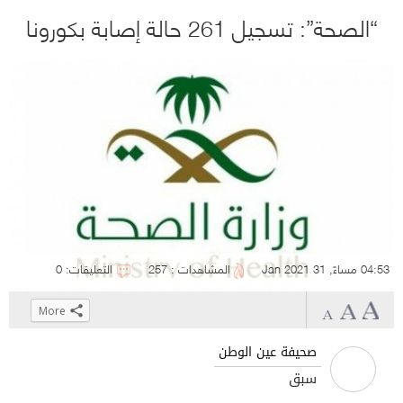
“الصحة”: تسجيل 261 حالة إصابة بكورونا
04:53 مساءً, 31 Jan 2021
المشاهدات : 257
التعليقات: 0
More
Click
Click
Click
Click
to
to
to
to
صحيفة عين الوطن
share
share
share
share
سبق
on
on
on
on