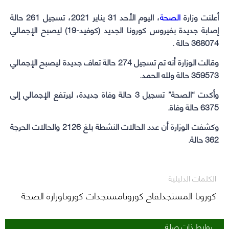
WhatsApp
Telegram
Facebook
Twitter
أعلنت وزارة
الصحة
(Opens
(Opens
(Opens
(Opens
، اليوم الأحد 31 يناير 2021، تسجيل 261 حالة
إصابة جديدة بفيروس
كورونا
in
in
in
in
الجديد (كوفيد-19) ليصبح الإجمالي
368074 حالة .
new
new
new
new
window)
window)
window)
window)
وقالت الوزارة أنه تم تسجيل 274 حالة تعاف جديدة ليصبح الإجمالي
359573 حالة ولله الحمد.
وأكدت “الصحة” تسجيل 3 حالة وفاة جديدة، ليرتفع الإجمالي إلى
6375 حالة وفاة.
وكشفت الوزارة أن عدد الحالات النشطة بلغ 2126 والحالات الحرجة
362 حالة.
الكلمات الدليلية
كورونا المستجدلقاح كورونامستجدات كوروناوزارة الصحة
روابط ذات صلة