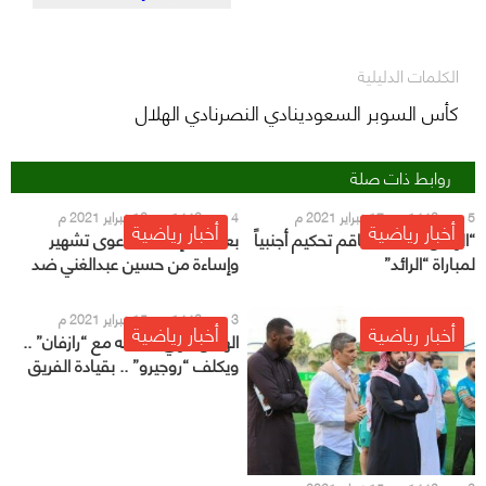
الكلمات الدليلية
كأس السوبر السعودينادي النصرنادي الهلال
روابط ذات صلة
5 رجب 1442 هـ - 17 فبراير 2021 م
4 رجب 1442 هـ - 16 فبراير 2021 م
أخبار رياضية
أخبار رياضية
“الهلال” يطلب طاقم تحكيم أجنبياً
بعد قرار إيقافه.. دعوى تشهير
لمباراة “الرائد”
وإساءة من حسين عبدالغني ضد
محترف الشباب ورئيسه
3 رجب 1442 هـ - 15 فبراير 2021 م
أخبار رياضية
أخبار رياضية
الهلال ينهي علاقته مع “رازفان” ..
ويكلف “روجيرو” .. بقيادة الفريق