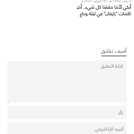
3 رجب 1442 هـ - 15 فبراير 2021 م
أبكي لأننا حققنا كل شيء.. آخر
كلمات “رازفان” في ليلة وداع
لاعبي الهلال
أضف تعليق