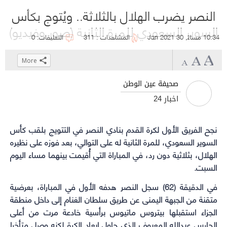
النصر يضرب الهلال بالثلاثة.. ويُتوج بكأس
السوبر السعودي للمرة الثانية (صور وفيديو)
10:34 مساءً, 30 Jan 2021
المشاهدات : 311
التعليقات: 0
More
Click
Click
Click
Click
to
to
to
to
صحيفة عين الوطن
share
share
share
share
أخبار 24
on
on
on
on
WhatsApp
Telegram
Facebook
Twitter
نجح الفريق الأول لكرة القدم ب
نادي النصر
(Opens
(Opens
(Opens
(Opens
في التتويج بلقب كأس
in
in
in
in
السوير السعودي، للمرة الثانية له على التوالي، بعد فوزه على نظيره
new
new
new
new
الهلال، بثلاثية دون رد، في المباراة التي أُقيمت بينهما مساء اليوم
السبت.
window)
window)
window)
window)
في الدقيقة (62) سجل النصر هدفه الأول في المباراة، بعرضية
متقنة من الجبهة اليمنى عن طريق سلطان الغنام إلى داخل منطقة
الجزاء استقبلها بيتروس ماتيوس برأسية خادعة مرت من أعلى
الحارس عبدالله المعيوف الذي حاول إبعاد الكرة لكنه وصل متأخرا