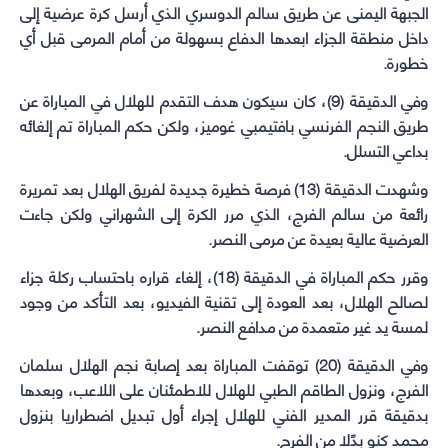
الجبهة اليمنى عن طريق سالم الدوسري الذي أرسل كرة عرضية إلى
داخل منطقة الجزاء ابعدها الدفاع بسهولة من أمام المرمى قبل أي
خطورة.
وفي الدقيقة (9)، كان سيكون هدف التقدم للهلال في المباراة عن
طريق النجم الفرنسي بافتيمبي غوميز، ولكن حكم المباراة تم إلغائه
بداعي التسلل.
وشهدت الدقيقة (13) فرصة خطيرة جديدة لفريق الهلال بعد تمريرة
رائعة من سالم الفرج، الذي مرر الكرة إلى الشهراني ولكن جاءت
العرضية عالية بعيدة عن مرمى النصر.
وقرر حكم المباراة في الدقيقة (18)، إلغاء قراره باحتساب ركلة جزاء
لصالح الهلال، بعد العودة إلى تقنية الفيديو، بعد التأكد من وجود
لمسة يد غير متعمدة من مدافع النصر.
وفي الدقيقة (20) توقفت المباراة بعد إصابة نجم الهلال سلمان
الفرج، ونزول الطاقم الطبي للهلال للاطمئنان على اللاعب، وبعدها
بدقيقة قرر المدير الفني للهلال إجراء أول تبديل اضطراريا بنزول
محمد كنو بدًلا من الفرج.