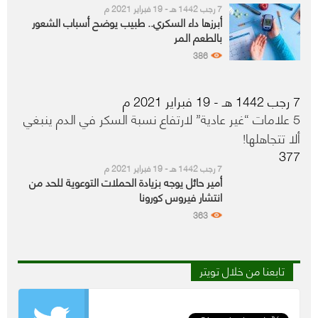
7 رجب 1442 هـ - 19 فبراير 2021 م
أبرزها داء السكري.. طبيب يوضح أسباب الشعور
بالطعم المر
386
7 رجب 1442 هـ - 19 فبراير 2021 م
5 علامات “غير عادية” لارتفاع نسبة السكر في الدم ينبغي
ألا تتجاهلها!
377
7 رجب 1442 هـ - 19 فبراير 2021 م
أمير حائل يوجه بزيادة الحملات التوعوية للحد من
انتشار فيروس كورونا
363
تابعنا من خلال تويتر