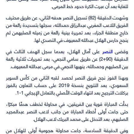
للغاية بعد أن عبرت الكرة حدود خط المرمى.
وشهدت الدقيقة (82) تسجيل النصر هدفه الثاني، عن طريق محترف
الفريق اللاعب المغربي عبدالرزاق حمدالله، سجلها بتسديدة رائعة من
خارج منطقة الجزاء، بعد تمريرة بينية رائعة من زميله الصليهمن لم
ينجح حارس الهلال عبدالله المعيوف في التصدي لها.
وقضى
النصر
على آمال الهلال، بعدما سجل الهدف الثالث في
الدقيقة (90+2) عن طريق سامي النجعي، بعد تمريرات ثلاثية رائعة
بين الصليهم وحمدالله، ينهيها النجعي في مرمى عبدالله المعيوف.
وبهذا الفوز نجح فريق النصر لحصد لقبه الثاني من كأس السوبر
السعودي، بعد التتويج بنسخة 2019 على حساب التعاون بالفوز
بركلات الترجيح بعد انتهاء الوقت الأصلي بالتعادل الإيجابي 1-1.
بدأت المباراة قوية بين الفريقين، في محاولة لخطف هدفًا مبكرًا،
حتى جاءت أولى أخطاء المباراة من جانب لاعب النصر عبدالمجيد
الصليهم، بعد التدخل على محمد البريك لاعب الهلال.
وفي الدقيقة السادسة، جاءت محاولة هجومية أولى للهلال من