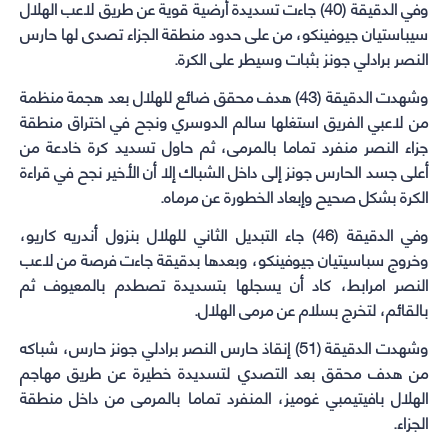
وفي الدقيقة (40) جاءت تسديدة أرضية قوية عن طريق لاعب الهلال
سيباستيان جيوفينكو، من على حدود منطقة الجزاء تصدى لها حارس
النصر برادلي جونز بثبات وسيطر على الكرة.
وشهدت الدقيقة (43) هدف محقق ضائع للهلال بعد هجمة منظمة
من لاعبي الفريق استغلها سالم الدوسري ونجح في اختراق منطقة
جزاء النصر منفرد تماما بالمرمى، ثم حاول تسديد كرة خادعة من
أعلى جسد الحارس جونز إلى داخل الشباك إلا أن الأخير نجح في قراءة
الكرة بشكل صحيح وإبعاد الخطورة عن مرماه.
وفي الدقيقة (46) جاء التبديل الثاني للهلال بنزول أندريه كاريو،
وخروج سباسيتيان جيوفينكو، وبعدها بدقيقة جاءت فرصة من لاعب
النصر امرابط، كاد أن يسجلها بتسديدة تصطدم بالمعيوف ثم
بالقائم، لتخرج بسلام عن مرمى الهلال.
وشهدت الدقيقة (51) إنقاذ حارس النصر برادلي جونز حارس، شباكه
من هدف محقق بعد التصدي لتسديدة خطيرة عن طريق مهاجم
الهلال بافيتيمبي غوميز، المنفرد تماما بالمرمى من داخل منطقة
الجزاء.