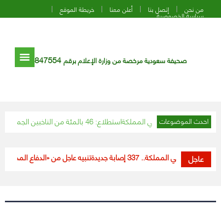
من نحن
إتصل بنا
أعلن معنا
خريطة الموقع
سياسة الخصوصية
847554
صحيفة سعودية مرخصة من وزارة الإعلام برقم
اليوم الإثنين في المملكة
استطلاع: 46 بالمئة من الناخبين الجمهوريين سينضمون لـ”حزب ترامب” في حال تأسيسه
احدث الموضوعات
 في المملكة.. 337 إصابة جديدة
تنبيه عاجل من «الدفاع المدني» للموا
عاجل