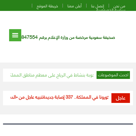
من نحن
إتصل بنا
أعلن معنا
خريطة الموقع
سياسة الخصوصية
847554
صحيفة سعودية مرخصة من وزارة الإعلام برقم
: أمطار رعدية مصحوبة بنشاط في الرياح على معظم مناطق المملكة
إيران تعدم 1.4 مليون دجاجة لمنع انتشار إنفل
احدث الموضوعات
مستجدات كورونا في المملكة.. 337 إصابة جديدة
تنبيه عاجل من «الدفاع المد
عاجل