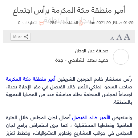
أمير منطقة مكة المكرمة يرأس اجتماع
لمجلس المنطقة
01:29 صباحًا, 20 Jan 2021
المشاهدات : 284
التعليقات: 0
More
Click
Click
Click
Click
to
to
to
to
صحيفة عين الوطن
share
share
share
share
حميد سعد الشلاحي - جدة
on
on
on
on
WhatsApp
Telegram
Facebook
Twitter
رأس مستشار خادم الحرمين الشريفين
(Opens
(Opens
(Opens
(Opens
أمير منطقة مكة المكرمة
in
in
in
in
صاحب السمو الملكي الأمير خالد الفيصل في مقر الإمارة بجدة،
new
new
new
new
اجتماعاً لمجلس المنطقة تخلله مناقشة عدد من القضايا التنموية
بالمنطقة.
window)
window)
window)
window)
واستعرض
الأمير خالد الفيصل
أعمال لجان المجلس خلال الفترة
الماضية وخططها المستقبلية ، كما جرى استعراض برامج لجان
المجلس في جوانب المشاريع وتطوير العشوائيات، وخطط تعزيز