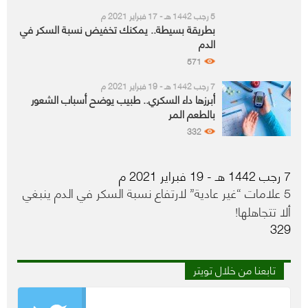
5 رجب 1442 هـ - 17 فبراير 2021 م
بطريقة بسيطة.. يمكنك تخفيض نسبة السكر في
الدم
571
7 رجب 1442 هـ - 19 فبراير 2021 م
أبرزها داء السكري.. طبيب يوضح أسباب الشعور
بالطعم المر
332
7 رجب 1442 هـ - 19 فبراير 2021 م
5 علامات “غير عادية” لارتفاع نسبة السكر في الدم ينبغي
ألا تتجاهلها!
329
تابعنا من خلال تويتر