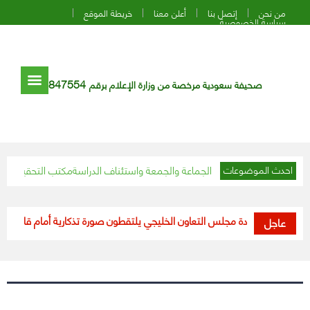
من نحن
إتصل بنا
أعلن معنا
خريطة الموقع
سياسة الخصوصية
847554
صحيفة سعودية مرخصة من وزارة الإعلام برقم
تقرر رفع تعليق صلاة الجماعة والجمعة واستئناف الدراسة
مكتب التحقيقات الفيد
احدث الموضوعات
الفيديو.. قادة مجلس التعاون الخليجي يلتقطون صورة تذكارية أمام قاعة مرايا
أمي
عاجل