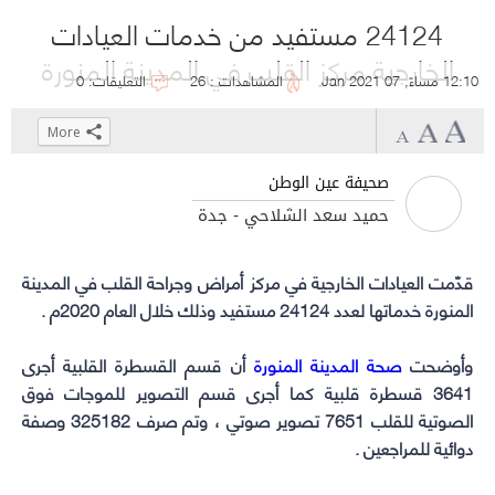
24124 مستفيد من خدمات العيادات
الخارجية مركز القلب في المدينة المنورة
12:10 مساءً, 07 Jan 2021
المشاهدات : 26
التعليقات: 0
More
Click
Click
Click
Click
to
to
to
to
صحيفة عين الوطن
share
share
share
share
حميد سعد الشلاحي - جدة
on
on
on
on
WhatsApp
Telegram
Facebook
Twitter
(Opens
(Opens
(Opens
(Opens
قدّمت العيادات الخارجية في مركز أمراض وجراحة القلب في المدينة
المنورة خدماتها لعدد 24124 مستفيد وذلك خلال العام 2020م .
in
in
in
in
new
new
new
new
وأوضحت
صحة المدينة المنورة
window)
window)
window)
window)
أن قسم القسطرة القلبية أجرى
3641 قسطرة قلبية كما أجرى قسم التصوير للموجات فوق
الصوتية للقلب 7651 تصوير صوتي ، وتم صرف 325182 وصفة
دوائية للمراجعين .