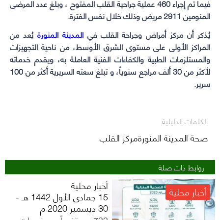
فيما تم إجراء 460 عملية جراحية القلب المفتوح ، وبلغ عدد المرضى
المنومين 2911 مريض وذلك خلال نفس الفترة.
يُذكر أن مركز أمراض وجراحة القلب في
المدينة المنورة
يُعد من
المراكز الأولى على مستوى الشرق الأوسط، من ناحية التجهيزات
والمستلزمات الطبية والكفاءات الفنية العاملة به، ويقدم خدماته
لأكثر من 30 ألف مراجع سنوياً، و تبلغ سعته السريرية أكثر من 100
سرير.
الكلمات الدليلية
صحة المدينة المنورةمركز القلب
روابط ذات صلة
أخبار محلية
أخبار محلية
15 جمادى الأول 1442 هـ -
30 ديسمبر 2020 م
733 مستفيداً من خدمات